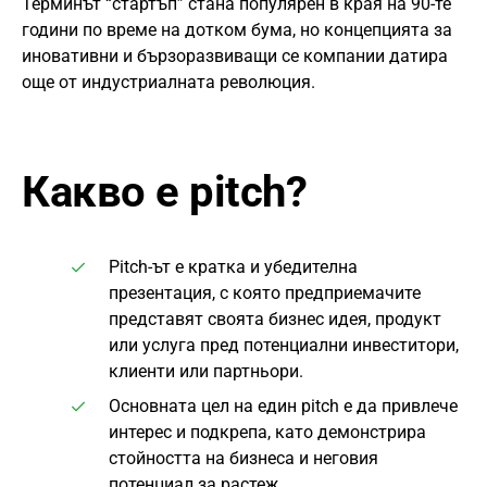
Терминът “стартъп” стана популярен в края на 90-те
години по време на дотком бума, но концепцията за
иновативни и бързоразвиващи се компании датира
още от индустриалната революция.
Какво е pitch?
Pitch-ът е кратка и убедителна
презентация, с която предприемачите
представят своята бизнес идея, продукт
или услуга пред потенциални инвеститори,
клиенти или партньори.
Основната цел на един pitch е да привлече
интерес и подкрепа, като демонстрира
стойността на бизнеса и неговия
потенциал за растеж.