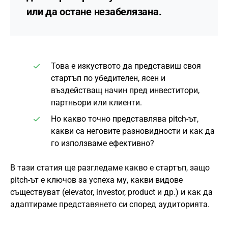
или да остане незабелязана.
Това е изкуството да представиш своя
стартъп по убедителен, ясен и
въздействащ начин пред инвеститори,
партньори или клиенти.
Но какво точно представлява pitch-ът,
какви са неговите разновидности и как да
го използваме ефективно?
В тази статия ще разгледаме какво е стартъп, защо
pitch-ът е ключов за успеха му, какви видове
съществуват (elevator, investor, product и др.) и как да
адаптираме представянето си според аудиторията.