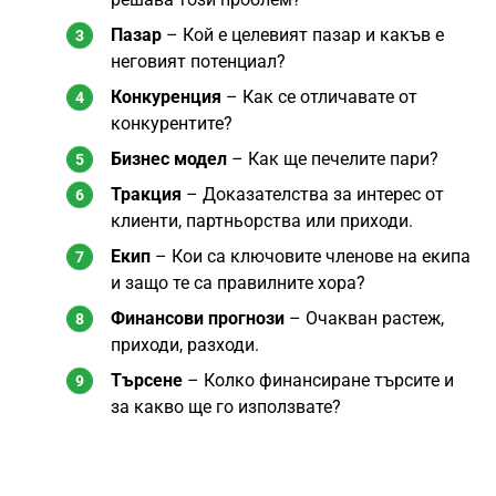
Пазар
– Кой е целевият пазар и какъв е
неговият потенциал?
Конкуренция
– Как се отличавате от
конкурентите?
Бизнес модел
– Как ще печелите пари?
Тракция
– Доказателства за интерес от
клиенти, партньорства или приходи.
Екип
– Кои са ключовите членове на екипа
и защо те са правилните хора?
Финансови прогнози
– Очакван растеж,
приходи, разходи.
Търсене
– Колко финансиране търсите и
за какво ще го използвате?