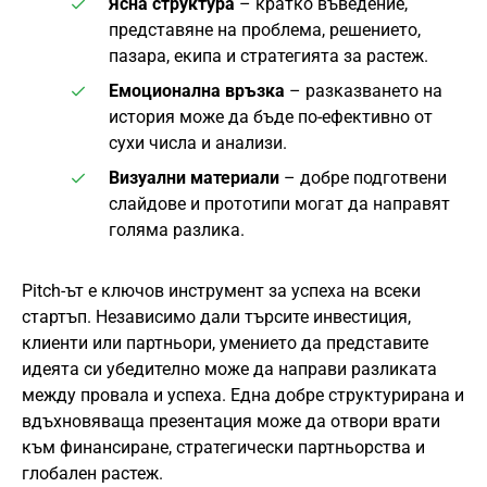
Ясна структура
– кратко въведение,
представяне на проблема, решението,
пазара, екипа и стратегията за растеж.
Емоционална връзка
– разказването на
история може да бъде по-ефективно от
сухи числа и анализи.
Визуални материали
– добре подготвени
слайдове и прототипи могат да направят
голяма разлика.
Pitch-ът е ключов инструмент за успеха на всеки
стартъп. Независимо дали търсите инвестиция,
клиенти или партньори, умението да представите
идеята си убедително може да направи разликата
между провала и успеха. Една добре структурирана и
вдъхновяваща презентация може да отвори врати
към финансиране, стратегически партньорства и
глобален растеж.