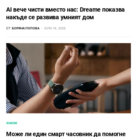
AI вече чисти вместо нас: Dreame показва
накъде се развива умният дом
ОТ
БОРЯНА ПОПОВА
ЮЛИ 16, 2026
XIAOMI
Може ли един смарт часовник да помогне