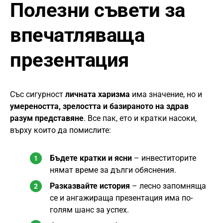
Полезни съвети за
впечатляваща
презентация
Със сигурност
личната харизма
има значение, но и
умереността, зрелостта и базираното на здрав
разум представяне
. Все пак, ето и кратки насоки,
върху които да помислите:
Бъдете кратки и ясни
– инвеститорите
нямат време за дълги обяснения.
Разказвайте история
– лесно запомняща
се и ангажираща презентация има по-
голям шанс за успех.