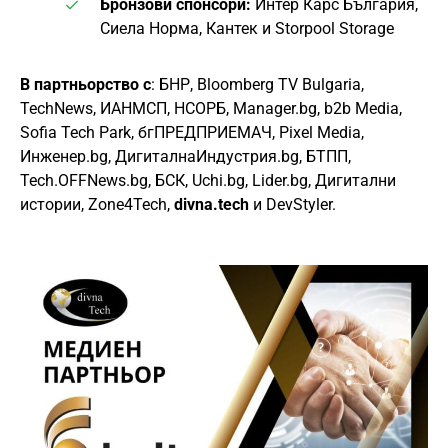
Бронзови спонсори:
Интер Карс България,
Сиела Норма, Кантек и Storpool Storage
В партньорство с
: БНР, Bloomberg TV Bulgaria,
TechNews, ИАНМСП, НСОРБ, Manager.bg, b2b Media,
Sofia Tech Park, бгПРЕДПРИЕМАЧ, Pixel Media,
Инженер.bg, ДигиталнаИндустрия.bg, БТПП,
Tech.OFFNews.bg, БСК, Uchi.bg, Lider.bg, Дигитални
истории, Zone4Tech,
divna.tech
и DevStyler.