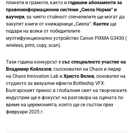
плакети и грамоти, както и
годишни абонаменти за
правноинформационни системи „Сиела Норми“ и
ваучери
, за чиято стойност спечелилите ще могат да
закупят книги от книжарници „Сиела“.
Кантек
ще
подари на всеки от победителите
мултифункционално устройство Canon PIXMA G3430 (
wireless, print, copy, scan).
Тази година конкурсът е
със специалното участие на
Владимир Койлазов
, съосновател на Chaos и лидер
на Chaos Innovation Lab и
Христо Велев
, основател на
студиото за визуални ефекти Bottleship VFX.
Българският принос в глобалния свят на творческите
индустрии ще е фокусът на разговора на сцената по
време на церемонията, която ще се състои през
февруари 2025 г.