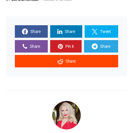
Share
Share
Tweet
Share
Pin it
Share
Share