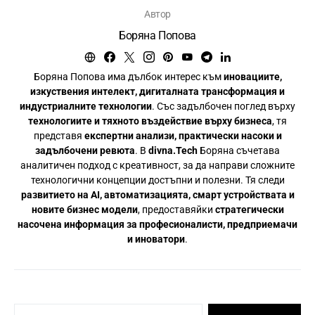
Автор
Боряна Попова
Боряна Попова има дълбок интерес към
иновациите,
изкуствения интелект, дигиталната трансформация и
индустриалните технологии
. Със задълбочен поглед върху
технологиите и тяхното въздействие върху бизнеса
, тя
представя
експертни анализи, практически насоки и
задълбочени ревюта
. В
divna.Tech
Боряна съчетава
аналитичен подход с креативност, за да направи сложните
технологични концепции достъпни и полезни. Тя следи
развитието на AI, автоматизацията, смарт устройствата и
новите бизнес модели
, предоставяйки
стратегически
насочена информация за професионалисти, предприемачи
и иноватори
.