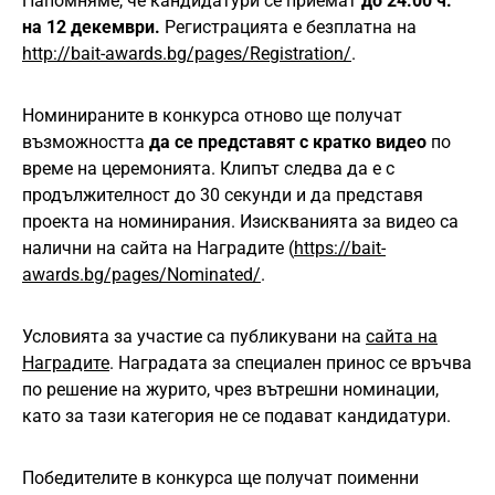
Напомняме, че кандидатури се приемат
до 24.00 ч.
на 12 декември.
Регистрацията е безплатна на
http://bait-awards.bg/pages/Registration/
.
Номинираните в конкурса отново ще получат
възможността
да се представят с кратко видео
по
време на церемонията. Клипът следва да е с
продължителност до 30 секунди и да представя
проекта на номинирания. Изискванията за видео са
налични на сайта на Наградите (
https://bait-
awards.bg/pages/Nominated/
.
Условията за участие са публикувани на
сайта на
Наградите
. Наградата за специален принос се връчва
по решение на журито, чрез вътрешни номинации,
като за тази категория не се подават кандидатури.
Победителите в конкурса ще получат поименни