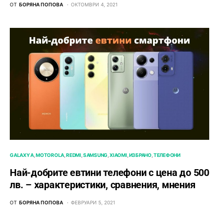
ОТ
БОРЯНА ПОПОВА
ОКТОМВРИ 4, 2021
GALAXY A
MOTOROLA
REDMI
SAMSUNG
XIAOMI
ИЗБРАНО
ТЕЛЕФОНИ
Най-добрите евтини телефони с ценa до 500
лв. – характeристики, сравнения, мнения
ОТ
БОРЯНА ПОПОВА
ФЕВРУАРИ 5, 2021