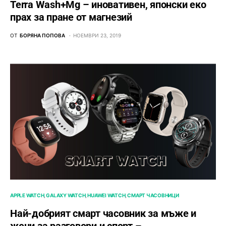
Terra Wash+Mg – иновативен, японски еко
прах за пране от магнезий
ОТ
БОРЯНА ПОПОВА
НОЕМВРИ 23, 2019
APPLE WATCH
GALAXY WATCH
HUAWEI WATCH
СМАРТ ЧАСОВНИЦИ
Най-добрият смарт часовник за мъже и
жени за разговори и спорт –