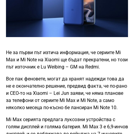
Не за първи път изтича информация, че сериите Mi
Max и Mi Note на Xiaomi ще бъдат прекратени, но този
път източник е Lu Weibing – GM на Redmi.
Все пак феновете, могат да хранят надежди това да
не е окончателно решение, предвид факта, че по-рано
и CEO-то на Xiaomi – Lei Jun заяви, че няма планове
за телефони от сериите Mi Max и Mi Note, а само
няколко месеца по-късно бе лансиран Mi Note 10.
Mi Max серията предлага луксозни устройства с
голям дисплей и голяма батерия. Mi Max 3 е 6,9-инчов
дисплей, и се доближава до рейнджа на 7-инчовите