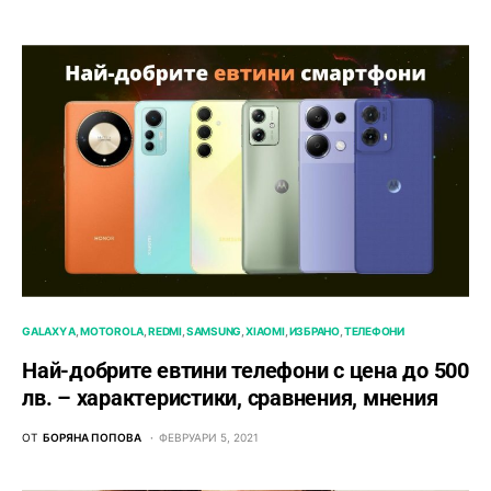
GALAXY A
MOTOROLA
REDMI
SAMSUNG
XIAOMI
ИЗБРАНО
ТЕЛЕФОНИ
Най-добрите евтини телефони с ценa до 500
лв. – характeристики, сравнения, мнения
ОТ
БОРЯНА ПОПОВА
ФЕВРУАРИ 5, 2021