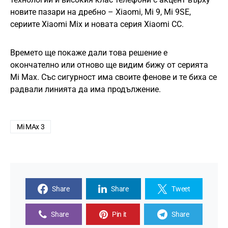
новите пазари на дребно – Xiaomi, Mi 9, Mi 9SE,
сериите Xiaomi Mix и новата серия Xiaomi CC.
Времето ще покаже дали това решение е
окончателно или отново ще видим бижу от серията
Mi Max. Със сигурност има своите фенове и те биха се
радвали линията да има продължение.
Mi MAx 3
Share
Share
Tweet
Share
Pin it
Share