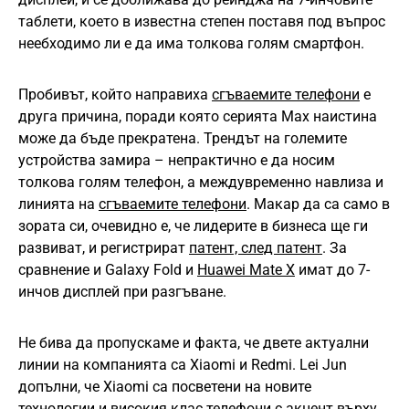
таблети, което в известна степен поставя под въпрос
неебходимо ли е да има толкова голям смартфон.
Пробивът, който направиха
сгъваемите телефони
е
друга причина, поради която серията Max наистина
може да бъде прекратена. Трендът на големите
устройства замира – непрактично е да носим
толкова голям телефон, а междувременно навлиза и
линията на
сгъваемите телефони
. Макар да са само в
зората си, очевидно е, че лидерите в бизнеса ще ги
развиват, и регистрират
патент, след патент
. За
сравнение и Galaxy Fold и
Huawei Mate X
имат до 7-
инчов дисплей при разгъване.
Не бива да пропускаме и факта, че двете актуални
линии на компанията са Xiaomi и Redmi. Lei Jun
допълни, че Xiaomi са посветени на новите
технологии и високия клас телефони с акцент върху