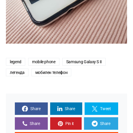
legend
mobile phone
Samsung Galaxy S II
легенда
мобилен телефон
Share
Share
Tweet
Share
Pin it
Share