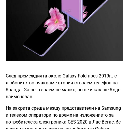
След премеждията около Galaxy Fold през 2019г., с
любопитство очакваме втория сгъваем телефон на
бранда. За него знаем не малко, но не и как ще бъде
наименован.
На закрита среща между представители на Samsung
и телеком оператори по време на изложението за
потребителска електроника CES 2020 в Лас Вегас, бе
разкрито кодовото име на устройството Galaxy