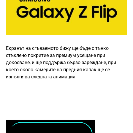
Екранът на сгъваемото бижу ще бъде с тънко
стъклено покритие за премиум усещане при
докосване, и ще поддържа бързо зареждане, при
което около камерите на предния капак ще се
изпълнява следната анимация