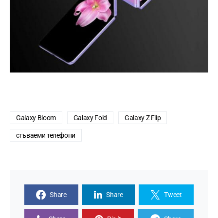
Galaxy Bloom
Galaxy Fold
Galaxy Z Flip
сгъваеми телефони
Share
Share
Tweet