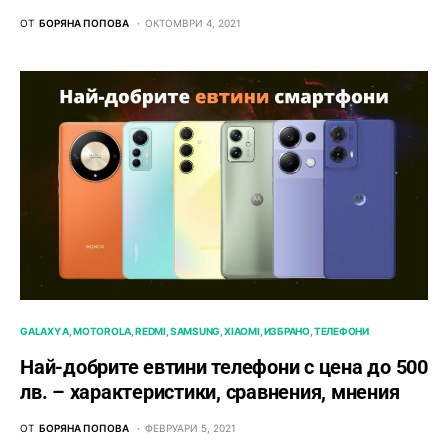
ОТ
БОРЯНА ПОПОВА
ОКТОМВРИ 4, 2021
GALAXY A
MOTOROLA
REDMI
SAMSUNG
XIAOMI
ИЗБРАНО
ТЕЛЕФОНИ
Най-добрите евтини телефони с ценa до 500
лв. – характeристики, сравнения, мнения
ОТ
БОРЯНА ПОПОВА
ФЕВРУАРИ 5, 2021