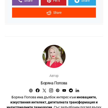
Share
Pin it
Share
Share
Автор
Боряна Попова
Боряна Попова има дълбок интерес към
иновациите,
изкуствения интелект, дигиталната трансформация и
индустриалните технологии
. Със задълбочен поглед върху