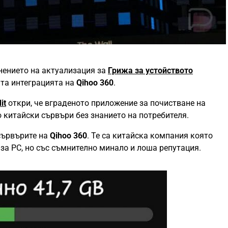
ението на актуализация за
Грижа за устойството
нта интеграцията на
Qihoo 360
.
it
откри, че вграденото приложение за почистване на
 китайски сървъри без знанието на потребителя.
сървърите на
Qihoo 360
. Те са китайска компания която
за PC, но със съмнително минало и лоша репутация.