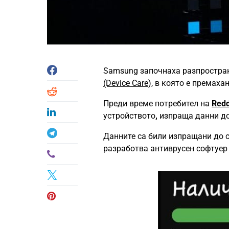
Samsung започнаха разпростран
(Device Care
), в която е премаха
Преди време потребител на
Redd
устройството
,
изпраща данни до
Данните са били изпращани до 
разработва антиврусен софтуер 