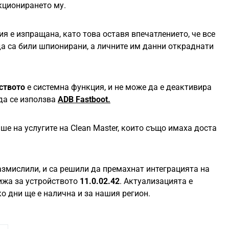
кционирането му.
я е изпращана, като това оставя впечатлението, че все
а са били шпионирани, а личните им данни откраднати
ството
е системна функция, и не може да е деактивира
 да се използва
ADB Fastboot.
е на услугите на Clean Master, които също имаха доста
змислили, и са решили да премахнат интеграцията на
ижа за устройството
11.0.02.42
. Актуализацията е
ко дни ще е налична и за нашия регион.