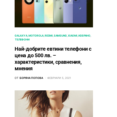
GALAXY A
MOTOROLA
REDMI
SAMSUNG
XIAOMI
ИЗБРАНО
ТЕЛЕФОНИ
Най-добрите евтини телефони с
ценa до 500 лв. –
характeристики, сравнения,
мнения
ОТ
БОРЯНА ПОПОВА
ФЕВРУАРИ 5, 2021