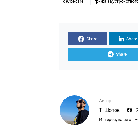
device care
грижа за устройствот
Share
Share
Share
Автор
Т. Шопов
Интересува се от 