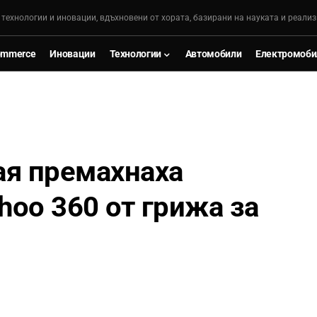
, технологии и иновации, вдъхновени от хората, базирани на науката и реализ
ommerce
Иновации
Технологии
Автомобили
Електромоби
ая премахнаха
hoo 360 от грижа за