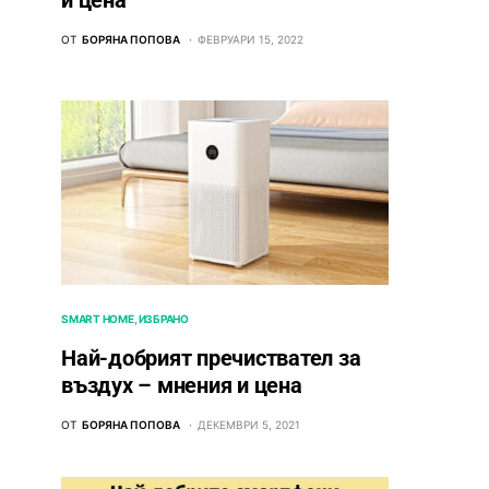
и цена
ОТ
БОРЯНА ПОПОВА
ФЕВРУАРИ 15, 2022
SMART HOME
ИЗБРАНО
Най-добрият пречиствател за
въздух – мнения и цена
ОТ
БОРЯНА ПОПОВА
ДЕКЕМВРИ 5, 2021