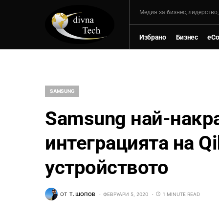
Mедия за бизнес, лидерство
Избрано
Бизнес
eC
SAMSUNG
Samsung най-накр
интеграцията на Qi
устройството
ОТ
Т. ШОПОВ
ФЕВРУАРИ 5, 2020
1 MINUTE READ