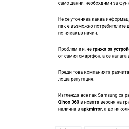
само данни, необохдими за фун
Не се уточнява каква информаци
пак е възможно потребителите д
по някакъв начин.
Проблем е и, че
грижа за устрой
от самия смартфон, а се налага
Преди това компанията разчиташ
лоша репутация.
Изглежда все пак Samsung са ра
Qihoo 360
в новата версия на гр
налична в
apkmirror
, а до някол