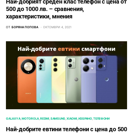
Най-добрият среден клас телефон с цена от
500 до 1000 лв. – сравнения,
характеристики, мнения
ОТ
БОРЯНА ПОПОВА
ОКТОМВРИ 4, 2021
GALAXY A
MOTOROLA
REDMI
SAMSUNG
XIAOMI
ИЗБРАНО
ТЕЛЕФОНИ
Най-добрите евтини телефони с ценa до 500