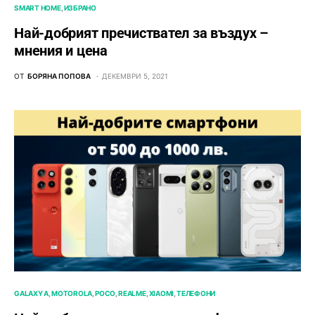
SMART HOME
ИЗБРАНО
Най-добрият пречиствател за въздух –
мнения и цена
ОТ
БОРЯНА ПОПОВА
ДЕКЕМВРИ 5, 2021
GALAXY A
MOTOROLA
POCO
REALME
XIAOMI
ТЕЛЕФОНИ