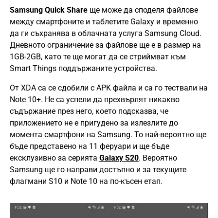
Samsung Quick Share
ще може да споделя файлове
между смартфоните и таблетите Galaxy и временно
да ги съхранява в облачната услуга Samsung Cloud.
Дневното ограничение за файлове ще е в размер на
1GB-2GB, като те ще могат да се стриймват към
Smart Things поддържаните устройства.
От XDA са се сдобили с APK файла и са го тествали на
Note 10+. Не са успели да прехвърлят никакво
съдържание през него, което подсказва, че
приложението не е пригудено за излезлите до
момента смартфони на Samsung. То най-вероятно ще
бъде представено на 11 феруари и ще бъде
ексклузивно за серията
Galaxy S20
. Вероятно
Samsung ще го направи достъпно и за текущите
флагмани S10 и Note 10 на по-късен етап.