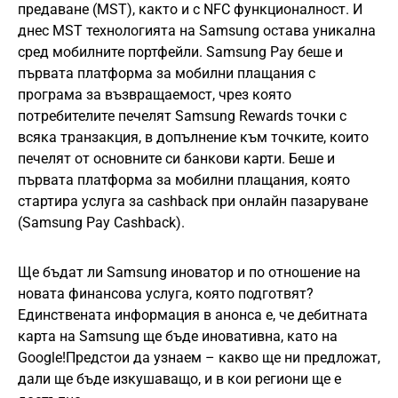
предаване (MST), както и с NFC функционалност. И
днес MST технологията на Samsung остава уникална
сред мобилните портфейли. Samsung Pay беше и
първата платформа за мобилни плащания с
програма за възвращаемост, чрез която
потребителите печелят Samsung Rewards точки с
всяка транзакция, в допълнение към точките, които
печелят от основните си банкови карти. Беше и
първата платформа за мобилни плащания, която
стартира услуга за cashback при онлайн пазаруване
(Samsung Pay Cashback).
Ще бъдат ли Samsung иноватор и по отношение на
новата финансова услуга, която подготвят?
Единствената информация в анонса е, че дебитната
карта на Samsung ще бъде иновативна, като на
Google!Предстои да узнаем – какво ще ни предложат,
дали ще бъде изкушаващо, и в кои региони ще е