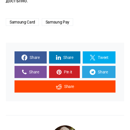
достъпно.
Samsung Card
Samsung Pay
Share
Share
Tweet
Share
Pin it
Share
Share