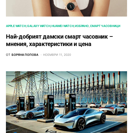
APPLE WATCH
GALAXY WATCH
HUAWEI WATCH
ИЗБРАНО
СМАРТ ЧАСОВНИЦИ
Най-добрият дамски смарт часовник –
мнения, характеристики и цена
ОТ
БОРЯНА ПОПОВА
НОЕМВРИ 11, 2020