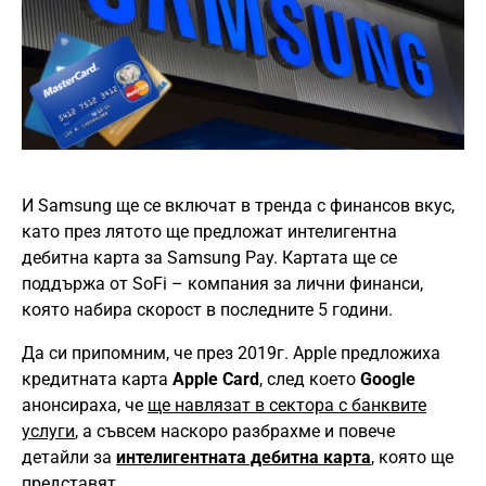
И Samsung ще се включат в тренда с финансов вкус,
като през лятото ще предложат интелигентна
дебитна карта за Samsung Pay. Картата ще се
поддържа от SoFi – компания за лични финанси,
която набира скорост в последните 5 години.
Да си припомним, че през 2019г. Apple предложиха
кредитната карта
Apple Card
, след което
Google
анонсираха, че
ще навлязат в сектора с банквите
услуги
, а съвсем наскоро разбрахме и повече
детайли за
интелигентната дебитна карта
, която ще
представят.