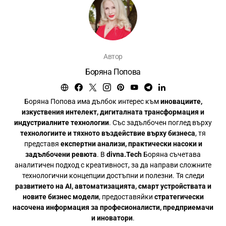
Автор
Боряна Попова
Боряна Попова има дълбок интерес към
иновациите,
изкуствения интелект, дигиталната трансформация и
индустриалните технологии
. Със задълбочен поглед върху
технологиите и тяхното въздействие върху бизнеса
, тя
представя
експертни анализи, практически насоки и
задълбочени ревюта
. В
divna.Tech
Боряна съчетава
аналитичен подход с креативност, за да направи сложните
технологични концепции достъпни и полезни. Тя следи
развитието на AI, автоматизацията, смарт устройствата и
новите бизнес модели
, предоставяйки
стратегически
насочена информация за професионалисти, предприемачи
и иноватори
.