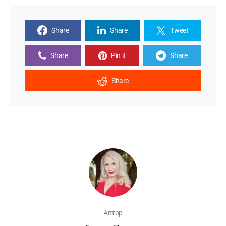
Share
Share
Tweet
Share
Pin it
Share
Share
Автор