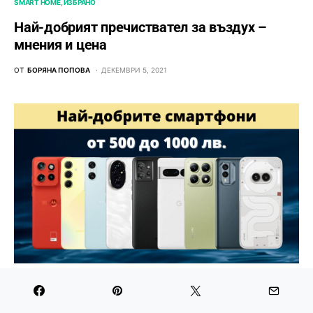
SMART HOME
ИЗБРАНО
Най-добрият пречиствател за въздух –
мнения и цена
ОТ
БОРЯНА ПОПОВА
ДЕКЕМВРИ 5, 2021
GALAXY A
MOTOROLA
POCO
REALME
XIAOMI
ТЕЛЕФОНИ
Най-добрият среден клас телефон с цена от