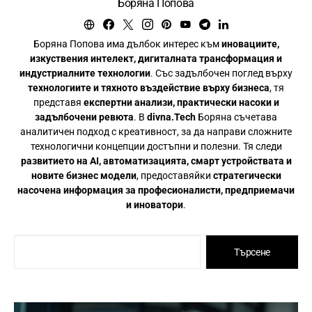
Боряна Попова
Боряна Попова има дълбок интерес към
иновациите,
изкуствения интелект, дигиталната трансформация и
индустриалните технологии
. Със задълбочен поглед върху
технологиите и тяхното въздействие върху бизнеса
, тя
представя
експертни анализи, практически насоки и
задълбочени ревюта
. В
divna.Tech
Боряна съчетава
аналитичен подход с креативност, за да направи сложните
технологични концепции достъпни и полезни. Тя следи
развитието на AI, автоматизацията, смарт устройствата и
новите бизнес модели
, предоставяйки
стратегически
насочена информация за професионалисти, предприемачи
и иноватори
.
Търсене