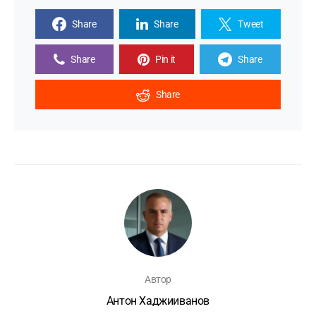
Share
Share
Tweet
Share
Pin it
Share
Share
Автор
Антон Хаджииванов