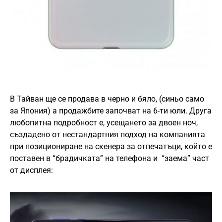
В Тайван ще се продава в черно и бяло, (синьо само
за Япония) а продажбите започват на 6-ти юли. Друга
любопитна подробност е, усещането за двоен ноч,
създадено от нестандартния подход на компанията
при позициониране на скенера за отпечатъци, който е
поставен в “брадичката” на телефона и “заема” част
от дисплея: