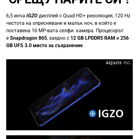
6,5 инча
IGZO
дисплей с Quad HD+ резолюция, 120 Hz
честота на опресняване и малък ноч, в който е
поставена 16 MP-вата селфи камера. Процесорът
е
Snapdragon 865
, заедно с
12 GB LPDDR5 RAM
и
256
GB UFS 3.0 място за съхранение
.