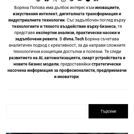
Боряна Попова има дълбок интерес към
иновациите,
изкуствения интелект, дигиталната трансформация и
индустриалните технологии
. Със задълбочен поглед върху
технологиите и тяхното въздействие върху бизнеса
, тя
представя
експертни анализи, практически насоки и
задълбочени ревюта
. В
divna.Tech
Боряна съчетава
аналитичен подход с креативност, за да направи сложните
технологични концепции достъпни и полезни. Тя следи
развитието на AI, автоматизацията, смарт устройствата и
новите бизнес модели
, предоставяйки
стратегически
насочена информация за професионалисти, предприемачи
и иноватори
.
Търсене