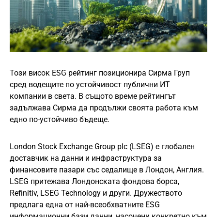
Този висок ESG рейтинг позиционира Сирма Груп
сред водещите по устойчивост публични ИТ
компании в света. В същото време рейтингът
задължава Сирма да продължи своята работа към
едно по-устойчиво бъдеще.
London Stock Exchange Group plc (LSEG) е глобален
доставчик на данни и инфраструктура за
финансовите пазари със седалище в Лондон, Англия.
LSEG притежава Лондонската фондова борса,
Refinitiv, LSEG Technology и други. Дружеството
предлага една от най-всеобхватните ESG
информационни бази данни, насочени конкретно към