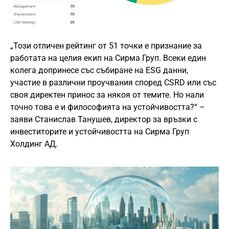
„Този отличен рейтинг от 51 точки е признание за
работата на целия екип на Сирма Груп. Всеки един
колега допринесе със събиране на ESG данни,
участие в различни проучвания според CSRD или със
своя директен принос за някоя от темите. Но нали
точно това е и философията на устойчивостта?“ –
заяви Станислав Танушев, директор за връзки с
инвеститорите и устойчивостта на Сирма Груп
Холдинг АД.