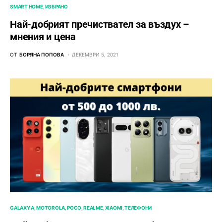
SMART HOME
ИЗБРАНО
Най-добрият пречиствател за въздух –
мнения и цена
ОТ
БОРЯНА ПОПОВА
ДЕКЕМВРИ 5, 2021
GALAXY A
MOTOROLA
POCO
REALME
XIAOMI
ТЕЛЕФОНИ