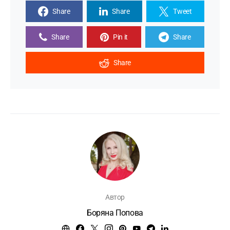
Share
Share
Tweet
Share
Pin it
Share
Share
Автор
Боряна Попова