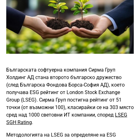
Българската софтуерна компания Сирма Груп
Холдинг АД стана второто българско дружество
(след Българска Фондова Борса-София АД), което
получава ESG рейтинг от London Stock Exchange
Group (LSEG). Сирма Груп постигна рейтинг от 51
точки (от възможни 100), класирайки се на 303 място
сред над 1000 световни ИТ компании, според
LSEG
SGH Rating
.
Методологията на LSEG за определяне на ESG