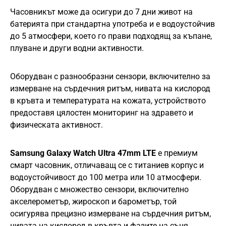
Часовникът може да осигури до 7 дни живот на
батерията при стандартна употреба и е водоустойчив
до 5 атмосфери, което го прави подходящ за къпане,
плуване и други водни активности.
Оборудван с разнообразни сензори, включително за
измерване на сърдечния ритъм, нивата на кислород
в кръвта и температурата на кожата, устройството
предоставя цялостен мониторинг на здравето и
физическата активност.
Samsung Galaxy Watch Ultra 47mm LTE
е премиум
смарт часовник, отличаващ се с титаниев корпус и
водоустойчивост до 100 метра или 10 атмосфери.
Оборудван с множество сензори, включително
акселерометър, жироскоп и барометър, той
осигурява прецизно измерване на сърдечния ритъм,
нивата на кислород в кръвта и фазите на съня.