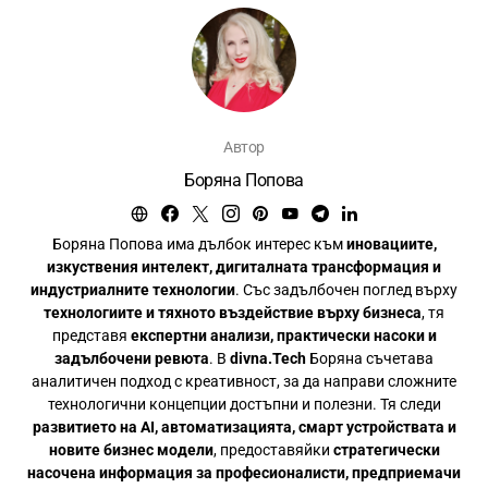
Автор
Боряна Попова
Боряна Попова има дълбок интерес към
иновациите,
изкуствения интелект, дигиталната трансформация и
индустриалните технологии
. Със задълбочен поглед върху
технологиите и тяхното въздействие върху бизнеса
, тя
представя
експертни анализи, практически насоки и
задълбочени ревюта
. В
divna.Tech
Боряна съчетава
аналитичен подход с креативност, за да направи сложните
технологични концепции достъпни и полезни. Тя следи
развитието на AI, автоматизацията, смарт устройствата и
новите бизнес модели
, предоставяйки
стратегически
насочена информация за професионалисти, предприемачи