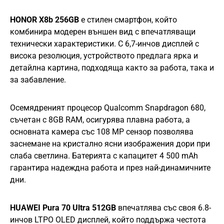
HONOR X8b 256GB
е стилен смартфон, който
комбинира модерен външен вид с впечатляващи
технически характеристики. С 6,7-инчов дисплей с
висока резолюция, устройството предлага ярка и
детайлна картина, подходяща както за работа, така и
за забавление.
Осемядреният процесор Qualcomm Snapdragon 680,
съчетан с 8GB RAM, осигурява плавна работа, а
основната камера със 108 MP сензор позволява
заснемане на кристално ясни изображения дори при
слаба светлина. Батерията с капацитет 4 500 mAh
гарантира надеждна работа и през най-динамичните
дни.
HUAWEI Pura 70 Ultra
512GB
впечатлява със своя 6.8-
инчов LTPO OLED дисплей, който поддържа честота