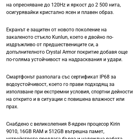
на опресняване до 120Hz и яркост до 2 500 нита,
осигурявайки кристално ясен и плавен образ.
Екранът е защитен от новото поколение на
закаленото стъкло Kunlun, което е двойно по-
издръжливо от предшествениците си, а
допълнителното Crystal Armor покритие добавя още
по-голяма устойчивост на надрасквания и удари.
Смартфонът разполага със сертификат IP68 за
водоустойчивост, което го прави подходящ за
използване при екстремни условия, спортни дейности
на открито и в ситуации с повишена влажност или
прах.
Снабдено с великолепния 8-ядрен процесор Kirin
9010, 16GB RAM и 512GB вътрешна памет,
устройството предлага бърза и надеждна работа