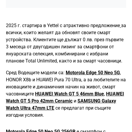
2025 г. стартира в Yettel с атрактивно предложение
за
всички, които желаят да обновят своите смарт
устройства. Клиентите ще дължат 0 лв. през първите
3 месеца от двугодишен лизинг за смартфони от
януарската селекция, комбинирани с избрани
планове Total Unlimited, както и за смарт часовници.
Сред Водещите модели са:
Motorola Edge 50 Neo 5G
,
HONOR X8b и HUAWEI Pura 70 Ultra, а за любителите на
иновациите и динамичния начин на живот, смарт
часовниците
HUAWEI Watch GT 5 46mm Blue
,
HUAWEI
Watch GT 5 Pro 42mm Ceramic
и
SAMSUNG Galaxy
Watch Ultra 47mm LTE
се предлагат при същите
изгодни условия.
Motorola Edge 50 Neo 5G 256GB
е смартфон с