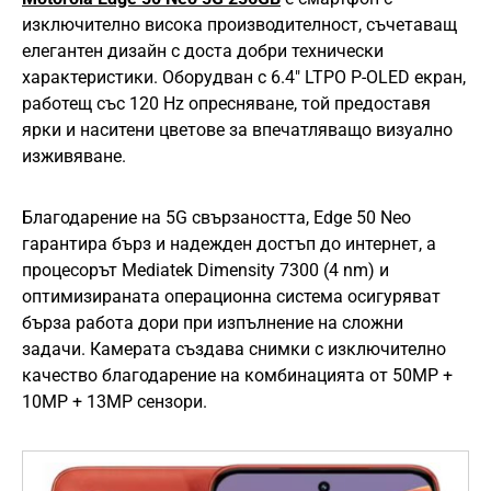
изключително висока производителност, съчетаващ
елегантен дизайн с доста добри технически
характеристики. Оборудван с 6.4″ LTPO P-OLED екран,
работещ със 120 Hz опресняване, той предоставя
ярки и наситени цветове за впечатляващо визуално
изживяване.
Благодарение на 5G свързаността, Edge 50 Neo
гарантира бърз и надежден достъп до интернет, а
процесорът Mediatek Dimensity 7300 (4 nm) и
оптимизираната операционна система осигуряват
бърза работа дори при изпълнение на сложни
задачи. Камерата създава снимки с изключително
качество благодарение на комбинацията от 50MP +
10MP + 13MP сензори.