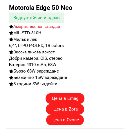
Motorola Edge 50 Neo
Водоустойчив и здрав
Америк. военен стандарт
MIL-STD-810H
Малък и лек
6,4″, LTPO P-OLED, 1B colors
Висока пикова яркост
Добри камери, OIS, стерео
Батерия 4310 mAh, 68W
Бързо 68W зареждане
Безжично 15W зареждане
5 години SW ъпдейти
Цена в Emag
Цена в Zora
Цена в Ozone