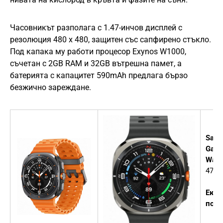
Часовникът разполага с 1.47-инчов дисплей с
резолюция 480 x 480, защитен със сапфирено стъкло.
Под капака му работи процесор Exynos W1000,
съчетан с 2GB RAM и 32GB вътрешна памет, а
батерията с капацитет 590mAh предлага бързо
безжично зареждане.
Sam
Gala
Watc
47 
Екст
полз