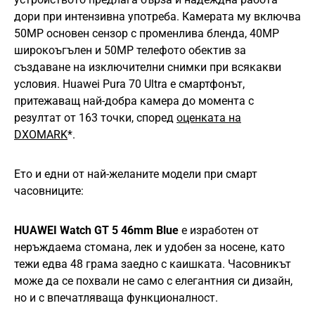
дори при интензивна употреба. Камерата му включва
50MP основен сензор с променлива бленда, 40MP
широкоъгълен и 50MP телефото обектив за
създаване на изключителни снимки при всякакви
условия. Huawei Pura 70 Ultra е смартфонът,
притежаващ най-добра камера до момента с
резултат от 163 точки, според
оценката на
DXOMARK
*.
Ето и едни от най-желаните модели при смарт
часовниците:
HUAWEI Watch GT 5 46mm Blue
е изработен от
неръждаема стомана, лек и удобен за носене, като
тежи едва 48 грама заедно с каишката. Часовникът
може да се похвали не само с елегантния си дизайн,
но и с впечатляваща функционалност.