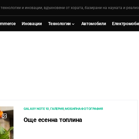
, технологии и иновации, вдъхновени от хората, базирани на науката и реализ
ommerce
Иновации
Технологии
Автомобили
Електромоби
GALAXY NOTE 10
ГАЛЕРИЯ
МОБИЛНА ФОТОГРАФИЯ
Още есенна топлина