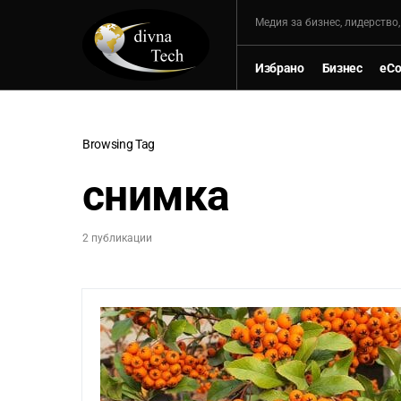
Mедия за бизнес, лидерство
Избрано
Бизнес
eC
Browsing Tag
снимка
2 публикации