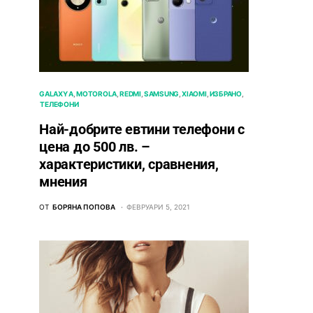
GALAXY A
MOTOROLA
REDMI
SAMSUNG
XIAOMI
ИЗБРАНО
ТЕЛЕФОНИ
Най-добрите евтини телефони с
ценa до 500 лв. –
характeристики, сравнения,
мнения
ОТ
БОРЯНА ПОПОВА
ФЕВРУАРИ 5, 2021