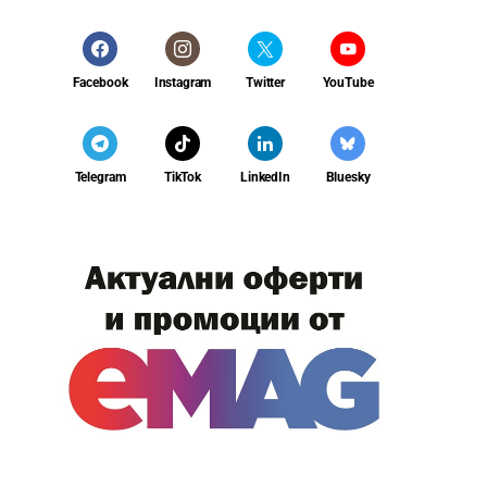
Facebook
Instagram
Twitter
YouTube
Telegram
TikTok
LinkedIn
Bluesky