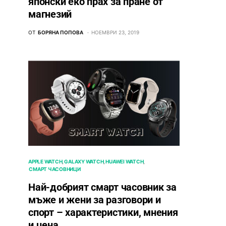
японски еко прах за пране от
магнезий
ОТ
БОРЯНА ПОПОВА
НОЕМВРИ 23, 2019
APPLE WATCH
GALAXY WATCH
HUAWEI WATCH
СМАРТ ЧАСОВНИЦИ
Най-добрият смарт часовник за
мъже и жени за разговори и
спорт – характеристики, мнения
и цена