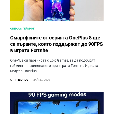
ONEPLUS
ГЕЙМИНГ
Смартфоните от серията OnePlus 8 ще
са първите, които поддържат до 90FPS
в играта Fortnite
OnePlus си партнират с Epic Games, за да подобрят
гейминг преживяването при играта Fortnite. И двата
модела OnePlus…
ОТ
Т. ШОПОВ
МАЙ 27, 2020