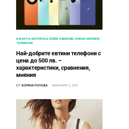
GALAXY A
MOTOROLA
REDMI
SAMSUNG
XIAOMI
ИЗБРАНО
ТЕЛЕФОНИ
Най-добрите евтини телефони с
ценa до 500 лв. –
характeристики, сравнения,
мнения
ОТ
БОРЯНА ПОПОВА
ФЕВРУАРИ 5, 2021