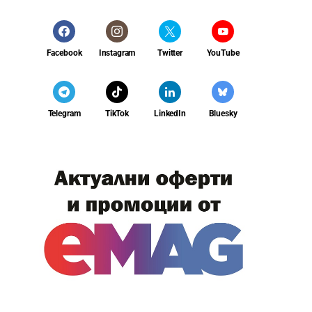
Facebook
Instagram
Twitter
YouTube
Telegram
TikTok
LinkedIn
Bluesky