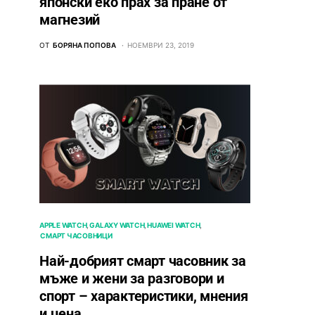
японски еко прах за пране от
магнезий
ОТ
БОРЯНА ПОПОВА
НОЕМВРИ 23, 2019
APPLE WATCH
GALAXY WATCH
HUAWEI WATCH
СМАРТ ЧАСОВНИЦИ
Най-добрият смарт часовник за
мъже и жени за разговори и
спорт – характеристики, мнения
и цена