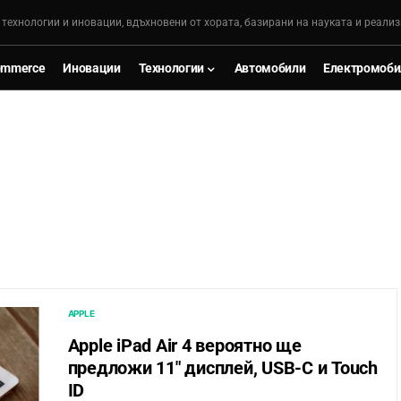
, технологии и иновации, вдъхновени от хората, базирани на науката и реализ
ommerce
Иновации
Технологии
Автомобили
Електромоби
APPLE
Apple iPad Air 4 вероятно ще
предложи 11″ дисплей, USB-C и Touch
ID