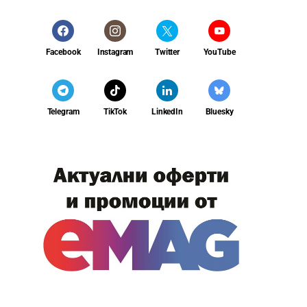
Facebook
Instagram
Twitter
YouTube
Telegram
TikTok
LinkedIn
Bluesky