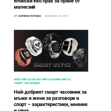
японски еко прах за пране от
магнезий
ОТ
БОРЯНА ПОПОВА
НОЕМВРИ 23, 2019
APPLE WATCH
GALAXY WATCH
HUAWEI WATCH
СМАРТ ЧАСОВНИЦИ
Най-добрият смарт часовник за
мъже и жени за разговори и
спорт – характеристики, мнения
и цена