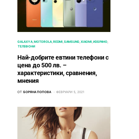
GALAXY A
MOTOROLA
REDMI
SAMSUNG
XIAOMI
ИЗБРАНО
ТЕЛЕФОНИ
Най-добрите евтини телефони с
ценa до 500 лв. –
характeристики, сравнения,
мнения
ОТ
БОРЯНА ПОПОВА
ФЕВРУАРИ 5, 2021