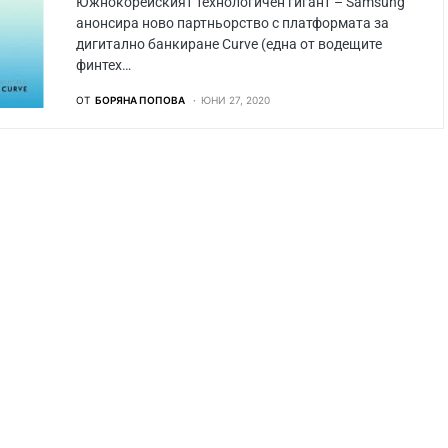
Южнокорейският технологичен гигант – Samsung
анонсира ново партньорство с платформата за
дигитално банкиране Curve (една от водещите
финтех…
ОТ
БОРЯНА ПОПОВА
ЮНИ 27, 2020