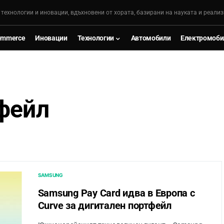
, технологии и иновации, вдъхновени от хората, базирани на науката и реализ
ommerce
Иновации
Технологии
Автомобили
Електромоби
фейл
SAMSUNG
Samsung Pay Card идва в Европа с
Curve за дигитален портфейл