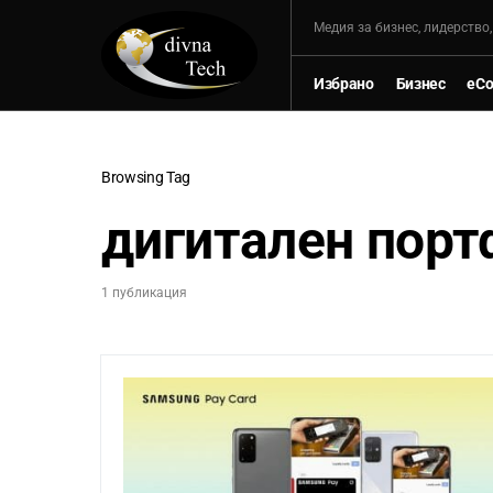
Mедия за бизнес, лидерство
Избрано
Бизнес
eC
Browsing Tag
дигитален порт
1 публикация