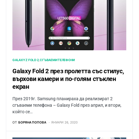
GALAXY Z FOLD 2
СГЪВАЕМИ ТЕЛЕФОНИ
Galaxy Fold 2 през пролетта със стилус,
върхови камери и по-голям стъклен
екран
През 2019г. Samsung планираха да реализират 2
сгъваеми телефона – Galaxy Fold през април, и втори,
който се…
ОТ
БОРЯНА ПОПОВА
ЯНУАРИ 26, 2020