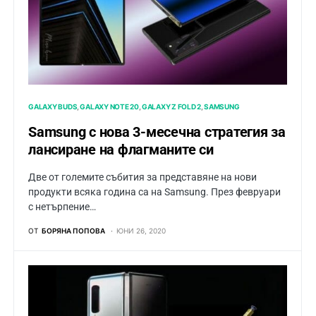
GALAXY BUDS
GALAXY NOTE 20
GALAXY Z FOLD 2
SAMSUNG
Samsung с нова 3-месечна стратегия за
лансиране на флагманите си
Две от големите събития за представяне на нови
продукти всяка година са на Samsung. През февруари
с нетърпение…
ОТ
БОРЯНА ПОПОВА
ЮНИ 26, 2020