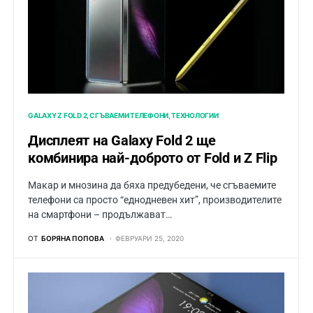
GALAXY Z FOLD 2
СГЪВАЕМИ ТЕЛЕФОНИ
ТЕХНОЛОГИИ
Дисплеят на Galaxy Fold 2 ще
комбинира най-доброто от Fold и Z Flip
Макар и мнозина да бяха предубедени, че сгъваемите
телефони са просто “еднодневен хит”, производителите
на смартфони – продължaват…
ОТ
БОРЯНА ПОПОВА
ФЕВРУАРИ 25, 2020