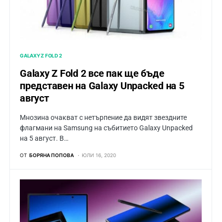
GALAXY Z FOLD 2
Galaxy Z Fold 2 все пак ще бъде
представен на Galaxy Unpacked на 5
август
Мнозина очакват с нетърпение да видят звездните
флагмани на Samsung на събитието Galaxy Unpacked
на 5 август. В…
ОТ
БОРЯНА ПОПОВА
ЮЛИ 16, 2020