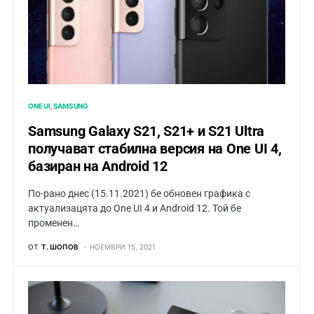
ONE UI
SAMSUNG
Samsung Galaxy S21, S21+ и S21 Ultra
получават стабилна версия на One UI 4,
базиран на Android 12
По-рано днес (15.11.2021) бе обновен графика с
актуализацята до One UI 4 и Android 12. Той бе
променен…
ОТ
Т. ШОПОВ
НОЕМВРИ 15, 2021