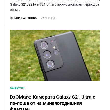
Galaxy S21, S21+ и S21 Ultra с промоционален период от
осем…
ОТ
БОРЯНА ПОПОВА
МАРТ 2, 2021
GALAXY S21
DxOMark: Камерата Galaxy S21 Ultra е
по-лоша от на миналогодишния
флагман