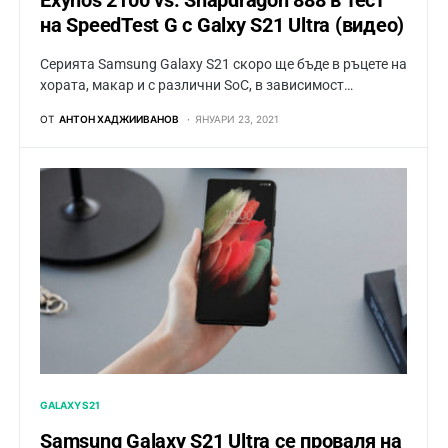
Exynos 2100 vs. Snapdragon 888 в тест
на SpeedTest G с Galxy S21 Ultra (видео)
Серията Samsung Galaxy S21 скоро ще бъде в ръцете на
хората, макар и с различни SoC, в зависимост…
ОТ
АНТОН ХАДЖИИВАНОВ
ЯНУАРИ 23, 2021
GALAXY S21
Samsung Galaxy S21 Ultra се проваля на