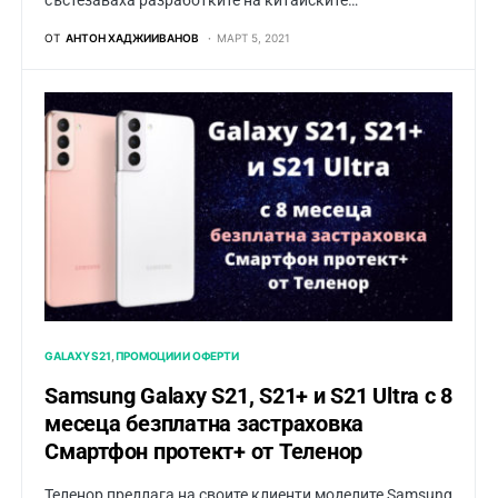
състезаваха разработките на китайските…
ОТ
АНТОН ХАДЖИИВАНОВ
МАРТ 5, 2021
GALAXY S21
ПРОМОЦИИ И ОФЕРТИ
Samsung Galaxy S21, S21+ и S21 Ultra с 8
месеца безплатна застраховка
Смартфон протект+ от Теленор
Теленор предлага на своите клиенти моделите Samsung