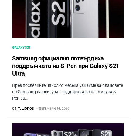
GALAXY S21
Samsung официално потвърдиха
поддръжката на S-Pen при Galaxy S21
Ultra
През последните няколко месеца узнахме за плановете
на Samsung да осигурят поддържка за на стилуса S
Pen за…
ОТ
Т. ШОПОВ
ДЕКЕМВРИ 16, 2020