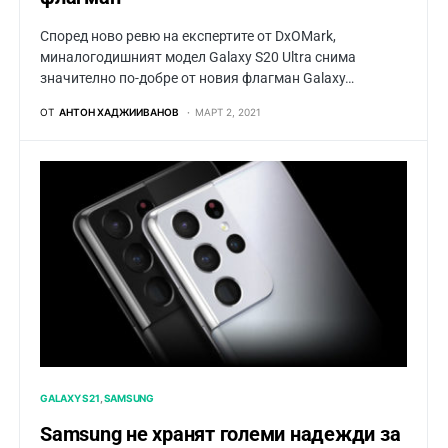
Според ново ревю на експертите от DxOMark,
миналогодишният модел Galaxy S20 Ultra снима
значително по-добре от новия флагман Galaxy…
ОТ
АНТОН ХАДЖИИВАНОВ
МАРТ 2, 2021
GALAXY S21
SAMSUNG
Samsung не хранят големи надежди за