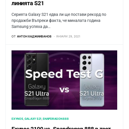
линията S21
Серията Galaxy S21 едва ли ще постави рекорд по
продажби Въпреки факта, че миналата година
Samsung успяха да…
ОТ
АНТОН ХАДЖИИВАНОВ
ЯНУАРИ 29, 2021
EXYNOS
GALAXY S21
SNAPDRAGON 888