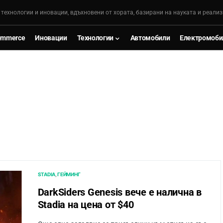
, технологии и иновации, вдъхновени от хората, базирани на науката и реализ
ommerce
Иновации
Технологии
Автомобили
Електромоби
STADIA
ГЕЙМИНГ
DarkSiders Genesis вече е налична в
Stadia на цена от $40