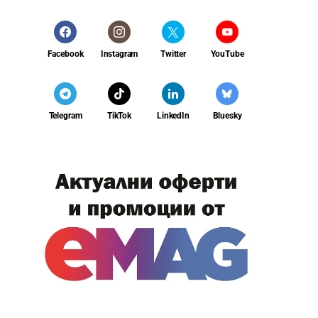
Facebook
Instagram
Twitter
YouTube
Telegram
TikTok
LinkedIn
Bluesky