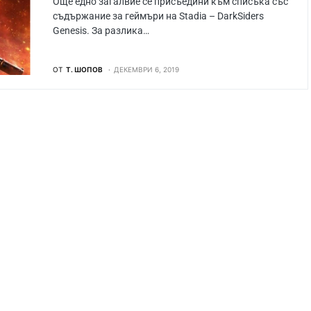
Още едно загалвие се присъедини към списъка със
съдържание за геймъри на Stadia – DarkSiders
Genesis. За разлика…
ОТ
Т. ШОПОВ
ДЕКЕМВРИ 6, 2019