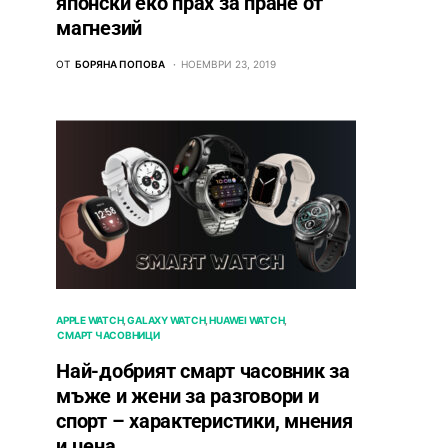
японски еко прах за пране от
магнезий
ОТ
БОРЯНА ПОПОВА
НОЕМВРИ 23, 2019
APPLE WATCH
GALAXY WATCH
HUAWEI WATCH
СМАРТ ЧАСОВНИЦИ
Най-добрият смарт часовник за
мъже и жени за разговори и
спорт – характеристики, мнения
и цена