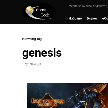
Mедия за бизнес, лидерство
Избрано
Бизнес
eC
Browsing Tag
genesis
1 публикация