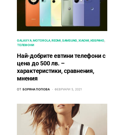
GALAXY A
MOTOROLA
REDMI
SAMSUNG
XIAOMI
ИЗБРАНО
ТЕЛЕФОНИ
Най-добрите евтини телефони с
ценa до 500 лв. –
характeристики, сравнения,
мнения
ОТ
БОРЯНА ПОПОВА
ФЕВРУАРИ 5, 2021