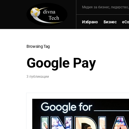
Mедия за бизнес, лидерство
Избрано
Бизнес
eC
Browsing Tag
Google Pay
3 публикации