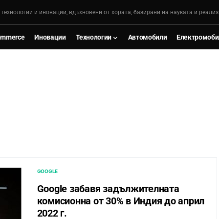
, технологии и иновации, вдъхновени от хората, базирани на науката и реализ
ommerce
Иновации
Технологии
Автомобили
Електромоби
GOOGLE
Google забавя задължителната
комисионна от 30% в Индия до април
2022 г.