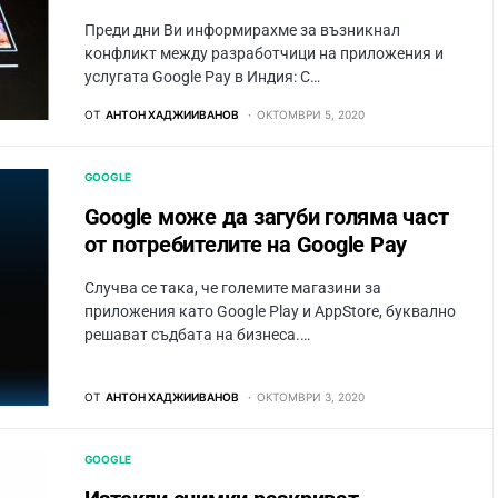
Преди дни Ви информирахме за възникнал
конфликт между разработчици на приложения и
услугата Google Pay в Индия: С…
ОТ
АНТОН ХАДЖИИВАНОВ
ОКТОМВРИ 5, 2020
GOOGLE
Google може да загуби голяма част
от потребителите на Google Pay
Случва се така, че големите магазини за
приложения като Google Play и AppStore, буквално
решават съдбата на бизнеса.…
ОТ
АНТОН ХАДЖИИВАНОВ
ОКТОМВРИ 3, 2020
GOOGLE