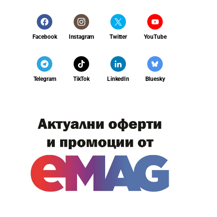
Facebook
Instagram
Twitter
YouTube
Telegram
TikTok
LinkedIn
Bluesky