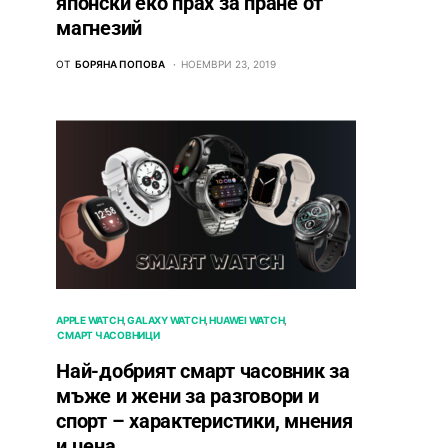
японски еко прах за пране от
магнезий
ОТ
БОРЯНА ПОПОВА
НОЕМВРИ 23, 2019
APPLE WATCH
GALAXY WATCH
HUAWEI WATCH
СМАРТ ЧАСОВНИЦИ
Най-добрият смарт часовник за
мъже и жени за разговори и
спорт – характеристики, мнения
и цена