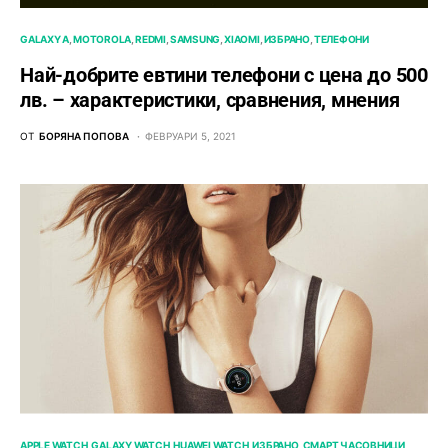
GALAXY A
MOTOROLA
REDMI
SAMSUNG
XIAOMI
ИЗБРАНО
ТЕЛЕФОНИ
Най-добрите евтини телефони с ценa до 500
лв. – характeристики, сравнения, мнения
ОТ
БОРЯНА ПОПОВА
ФЕВРУАРИ 5, 2021
APPLE WATCH
GALAXY WATCH
HUAWEI WATCH
ИЗБРАНО
СМАРТ ЧАСОВНИЦИ