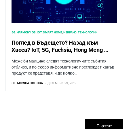
5G
HARMONY OS
IOT
SMART HOME
ИЗБРАНО
ТЕХНОЛОГИИ
Поглед в Бъдещето? Назад към
Хаоса? IoT, 5G, Fuchsia, Hong Meng …
Може би малцина следят технологичните събития
отблизо, и по-скоро информативно преглеждат какъв
продукт се представя, и до колко…
ОТ
БОРЯНА ПОПОВА
ДЕКЕМВРИ 29, 2019
Търсене