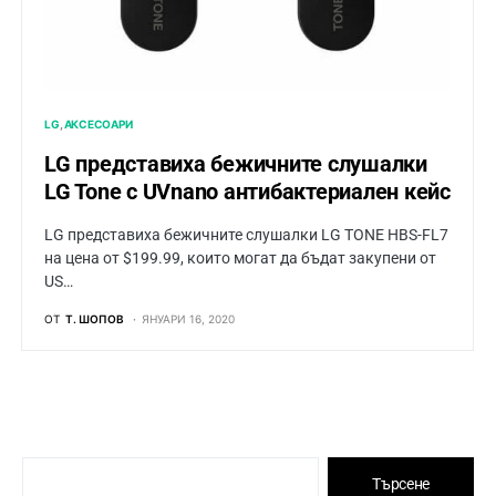
LG
АКСЕСОАРИ
LG представиха бежичните слушалки
LG Tone с UVnano антибактериален кейс
LG представиха бежичните слушалки LG TONE HBS-FL7
на цена от $199.99, които могат да бъдат закупени от
US…
ОТ
Т. ШОПОВ
ЯНУАРИ 16, 2020
Търсене