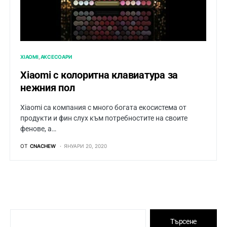
XIAOMI
АКСЕСОАРИ
Xiaomi с колоритна клавиатура за
нежния пол
Xiaomi са компания с много богата екосистема от
продукти и фин слух към потребностите на своите
фенове, а…
ОТ
CNACHEW
ЯНУАРИ 20, 2020
Търсене