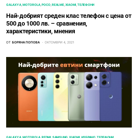
GALAXY A
MOTOROLA
POCO
REALME
XIAOMI
ТЕЛЕФОНИ
Най-добрият среден клас телефон с цена от
500 до 1000 лв. – сравнения,
характеристики, мнения
ОТ
БОРЯНА ПОПОВА
ОКТОМВРИ 4, 2021
GALAXY A
MOTOROLA
REDMI
SAMSUNG
XIAOMI
ИЗБРАНО
ТЕЛЕФОНИ