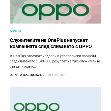
ONEPLUS
Служителите на OnePlus напускат
компанията след сливането с OPPO
В OnePlus започват кадрови и управленски промени
след сливането с OPPO. В резултат на тях, служителите,
създали името…
ОТ
АНТОН ХАДЖИИВАНОВ
ЮНИ 25, 2021