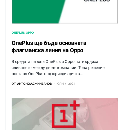
ONEPLUS
OPPO
OnePlus ще бъде основната
флагманска линия на Oppo
В средата на юни OnePlus и Oppo потвърдиха
сливането между двете компании. Това решение
поставя OnePlus под юрисдикцията…
ОТ
АНТОН ХАДЖИИВАНОВ
ЮЛИ 4, 2021