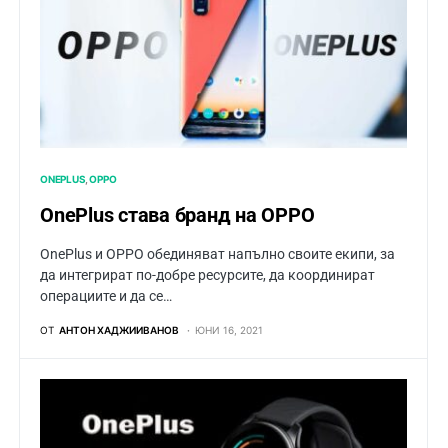
ONEPLUS
OPPO
OnePlus става бранд на OPPO
OnePlus и OPPO обединяват напълно своите екипи, за
да интегрират по-добре ресурсите, да координират
операциите и да се…
ОТ
АНТОН ХАДЖИИВАНОВ
ЮНИ 16, 2021