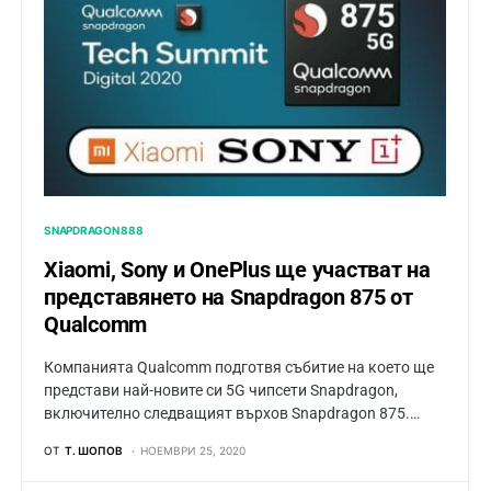
SNAPDRAGON 888
Xiaomi, Sony и OnePlus ще участват на
представянето на Snapdragon 875 от
Qualcomm
Компанията Qualcomm подготвя събитие на което ще
представи най-новите си 5G чипсети Snapdragon,
включително следващият върхов Snapdragon 875.…
ОТ
Т. ШОПОВ
НОЕМВРИ 25, 2020