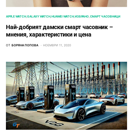
APPLE WATCH
GALAXY WATCH
HUAWEI WATCH
ИЗБРАНО
СМАРТ ЧАСОВНИЦИ
Най-добрият дамски смарт часовник –
мнения, характеристики и цена
ОТ
БОРЯНА ПОПОВА
НОЕМВРИ 11, 2020