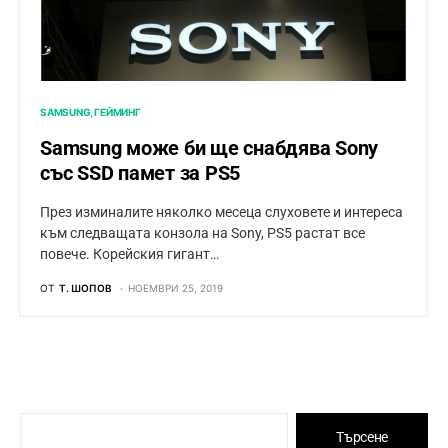
SAMSUNG
ГЕЙМИНГ
Samsung може би ще снабдява Sony
със SSD памет за PS5
През изминалите няколко месеца слуховете и интереса
към следващата конзола на Sony, PS5 растат все
повече. Корейския гигант…
ОТ
Т. ШОПОВ
НОЕМВРИ 25, 2019
Търсене