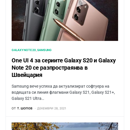
GALAXY NOTE 20
SAMSUNG
One UI 4 за сериите Galaxy S20 и Galaxy
Note 20 се разпростраянва в
Швейцария
Samsung вече успяха да актуализират софтуера на
водещата си линия флагмани Galaxy S21, Galaxy S21+,
Galaxy S21 Ultra…
ОТ
Т. ШОПОВ
ДЕКЕМВРИ 28, 2021