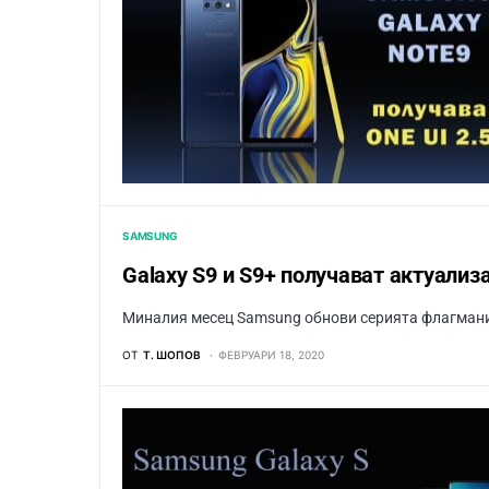
SAMSUNG
Galaxy S9 и S9+ получават актуализ
Миналия месец Samsung обнови серията флагмани S9,
ОТ
Т. ШОПОВ
ФЕВРУАРИ 18, 2020