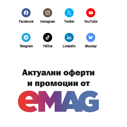
Facebook
Instagram
Twitter
YouTube
Telegram
TikTok
LinkedIn
Bluesky