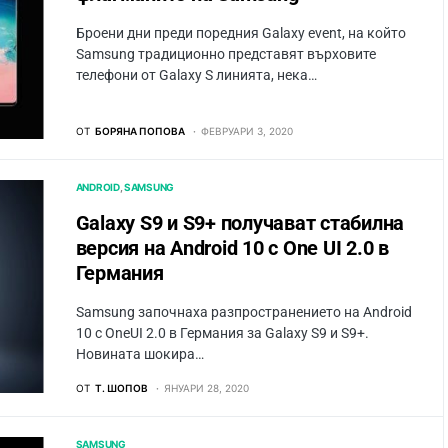
Броени дни преди поредния Galaxy event, на който
Samsung традиционно представят върховите
телефони от Galaxy S линията, нека…
ОТ
БОРЯНА ПОПОВА
ФЕВРУАРИ 3, 2020
ANDROID
SAMSUNG
Galaxy S9 и S9+ получават стабилна
версия на Android 10 с One UI 2.0 в
Германия
Samsung започнаха разпространението на Android
10 с OneUI 2.0 в Германия за Galaxy S9 и S9+.
Новината шокира…
ОТ
Т. ШОПОВ
ЯНУАРИ 28, 2020
SAMSUNG