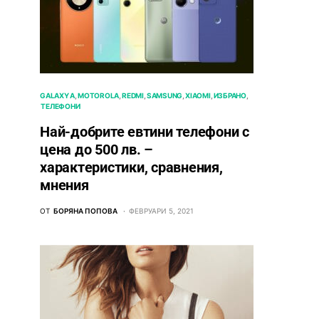
GALAXY A
MOTOROLA
REDMI
SAMSUNG
XIAOMI
ИЗБРАНО
ТЕЛЕФОНИ
Най-добрите евтини телефони с
ценa до 500 лв. –
характeристики, сравнения,
мнения
ОТ
БОРЯНА ПОПОВА
ФЕВРУАРИ 5, 2021