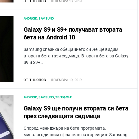
ОТ
Т. ШОПОВ
ДЕКЕМВРИ 13, 2019
ANDROID
SAMSUNG
Galaxy S9 и S9+ получават втората
бета на Android 10
Samsung спазиха обещанието си ,че ще видим
втората бета тази седмица. Втората бета за Galaxy
S9 и S9+…
ОТ
Т. ШОПОВ
ДЕКЕМВРИ 10, 2019
ANDROID
SAMSUNG
ТЕЛЕФОНИ
Galaxy S9 ще получи втората си бета
през следващата седмица
Според мениджъра на бета програмата,
миналогодишният флагман на корейците Samsung