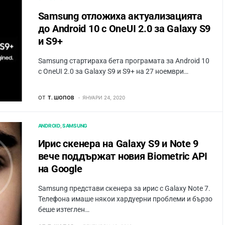
Samsung отложиха актуализацията
до Android 10 с OneUI 2.0 за Galaxy S9
и S9+
Samsung стартираха бета програмата за Android 10
с OneUI 2.0 за Galaxy S9 и S9+ на 27 ноември…
ОТ
Т. ШОПОВ
ЯНУАРИ 24, 2020
ANDROID
SAMSUNG
Ирис скенера на Galaxy S9 и Note 9
вече поддържат новия Biometric API
на Google
Samsung представи скенера за ирис с Galaxy Note 7.
Телефона имаше някои хардуерни проблеми и бързо
беше изтеглен…