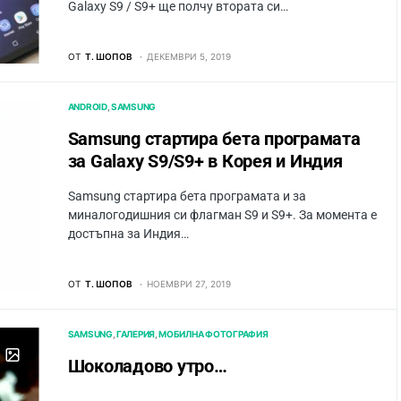
Galaxy S9 / S9+ ще полчу втората си…
ОТ
Т. ШОПОВ
ДЕКЕМВРИ 5, 2019
ANDROID
SAMSUNG
Samsung стартира бета програмата
за Galaxy S9/S9+ в Корея и Индия
Samsung стартира бета програмата и за
миналогодишния си флагман S9 и S9+. За момента е
достъпна за Индия…
ОТ
Т. ШОПОВ
НОЕМВРИ 27, 2019
SAMSUNG
ГАЛЕРИЯ
МОБИЛНА ФОТОГРАФИЯ
Шоколадово утро…