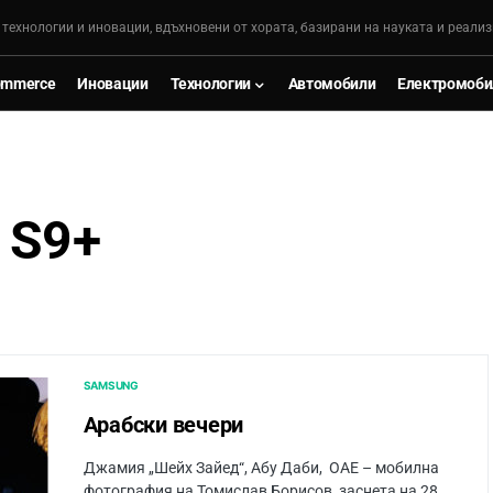
, технологии и иновации, вдъхновени от хората, базирани на науката и реализ
ommerce
Иновации
Технологии
Автомобили
Електромоби
 S9+
SAMSUNG
Арабски вечери
Джамия „Шейх Зайед“, Абу Даби, ОАЕ – мобилна
фотография на Томислав Борисов, заснета на 28