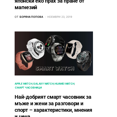
японски еко прах за пране от
магнезий
ОТ
БОРЯНА ПОПОВА
НОЕМВРИ 23, 2019
APPLE WATCH
GALAXY WATCH
HUAWEI WATCH
СМАРТ ЧАСОВНИЦИ
Най-добрият смарт часовник за
мъже и жени за разговори и
спорт – характеристики, мнения
и цена