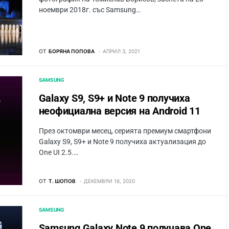
ноември 2018г. със Samsung…
ОТ
БОРЯНА ПОПОВА
АПРИЛ 3, 2021
SAMSUNG
Galaxy S9, S9+ и Note 9 получиха
неофициална версия на Android 11
През октомври месец, серията премиум смартфони
Galaxy S9, S9+ и Note 9 получиха актуализация до
One UI 2.5.…
ОТ
Т. ШОПОВ
ДЕКЕМВРИ 16, 2020
SAMSUNG
Samsung Galaxy Note 9 получава One