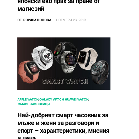
японски еко прах за пране от
магнезий
ОТ
БОРЯНА ПОПОВА
НОЕМВРИ 23, 2019
APPLE WATCH
GALAXY WATCH
HUAWEI WATCH
СМАРТ ЧАСОВНИЦИ
Най-добрият смарт часовник за
мъже и жени за разговори и
спорт – характеристики, мнения
и цена