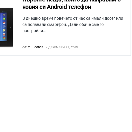
новия си Android телефон
В днешно време повечето от нас са имали досег или
са ползвали смартфон. Дали обаче сме го
настройли…
ОТ
Т. ШОПОВ
ДЕКЕМВРИ 29, 2019