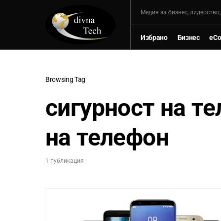
Mедия за бизнес, лидерство
Избрано
Бизнес
eC
Browsing Tag
сигурност на т
на телефон
1 публикация