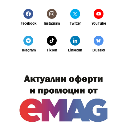
Facebook
Instagram
Twitter
YouTube
Telegram
TikTok
LinkedIn
Bluesky