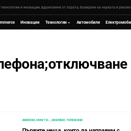
, технологии и иновации, вдъхновени от хората, базирани на науката и реализ
ommerce
Иновации
Технологии
Автомобили
Електромоби
елефона;отключване
ANDROID
HOW TO...
ИЗБРАНО
ТЕЛЕФОНИ
Първите неща, които да направим с