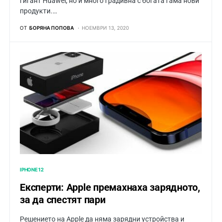
гигант Huawei, но и много градивна с богата гама нови
продукти.…
ОТ
БОРЯНА ПОПОВА
НОЕМВРИ 13, 2020
IPHONE 12
Експерти: Apple премахнаха зарядното,
за да спестят пари
Решението на Apple да няма зарядни устройства и