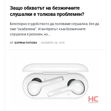
Защо обхватът на безжичните
слушалки е толкова проблемен?
Безспорно е удобството да ползваме слушалки, без да
сме “окабелени”. И интересът към безжичните
слушалки е резонен, но…
ОТ
БОРЯНА ПОПОВА
НОЕМВРИ 28, 2019