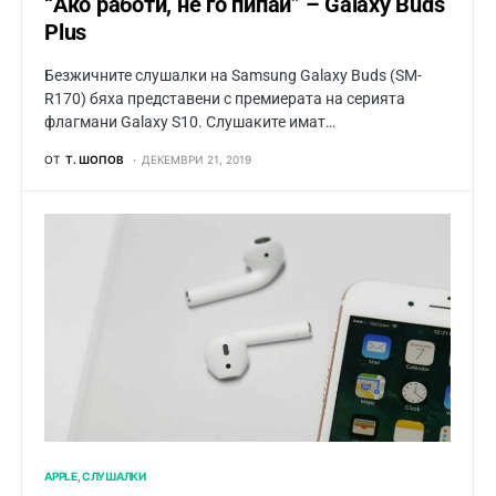
“Ако работи, не го пипай” – Galaxy Buds
Plus
Безжичните слушалки на Samsung Galaxy Buds (SM-
R170) бяха представени с премиерата на серията
флагмани Galaxy S10. Слушаките имат…
ОТ
Т. ШОПОВ
ДЕКЕМВРИ 21, 2019
APPLE
СЛУШАЛКИ