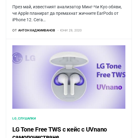
През май, известният анализатор Минг-Чи Куо обяви,
че Apple планират да премахнат жичните EarPods от
iPhone 12. Сега…
ОТ
АНТОН ХАДЖИИВАНОВ
ЮНИ 29, 2020
LG
СЛУШАЛКИ
LG Tone Free TWS с кейс с UVnano
самопочистване