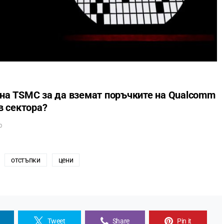
на TSMC за да вземат поръчките на Qualcomm
в сектора?
0
отстъпки
цени
Tweet
Share
Pin it