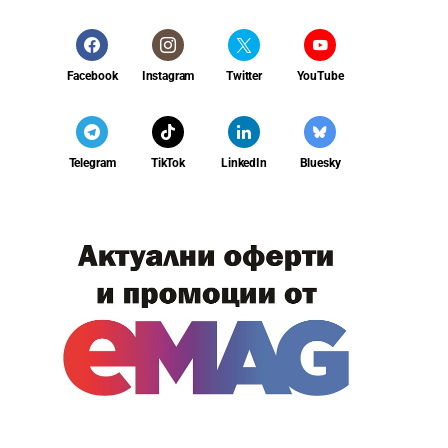
Facebook
Instagram
Twitter
YouTube
Telegram
TikTok
LinkedIn
Bluesky