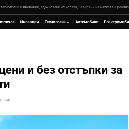
, технологии и иновации, вдъхновени от хората, базирани на науката и реализ
ommerce
Иновации
Технологии
Автомобили
Електромоби
цени и без отстъпки за
ти
E READ