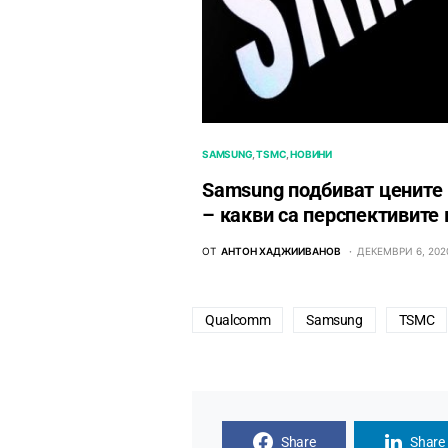
SAMSUNG
TSMC
НОВИНИ
Samsung подбиват цените 
– какви са перспективите 
ОТ
АНТОН ХАДЖИИВАНОВ
ДЕКЕМВРИ 6, 202
Qualcomm
Samsung
TSMC
Share
Share