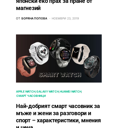
японски еко прах за пране от
магнезий
ОТ
БОРЯНА ПОПОВА
НОЕМВРИ 23, 2019
APPLE WATCH
GALAXY WATCH
HUAWEI WATCH
СМАРТ ЧАСОВНИЦИ
Най-добрият смарт часовник за
мъже и жени за разговори и
спорт – характеристики, мнения
и цена