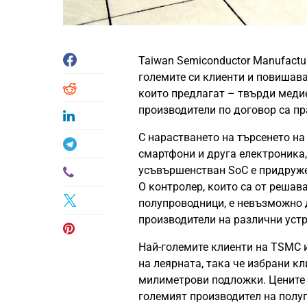
Taiwan Semiconductor Manufactur
големите си клиенти и повишава
които предлагат – твърди меди
производители по договор са пр
С нарастването на търсенето на
смартфони и друга електроника, 
усъвършенстван SoC е придружен 
O контролер, които са от решава
полупроводници, е невъзможно 
производители на различни устр
Най-големите клиенти на TSMC 
на леярната, така че избрани кл
милиметрови подложки. Цените н
големият производител на полуп