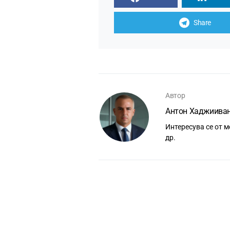
Share
Автор
Антон Хаджиива
Интересува се от м
др.