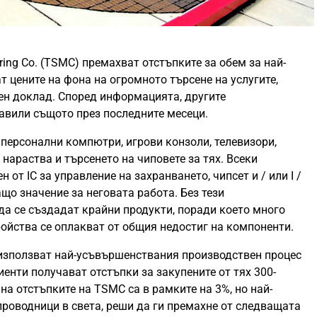
ing Co. (TSMC) премахват отстъпките за обем за най-
т цените на фона на огромното търсене на услугите,
ен доклад. Според информацията, другите
авили същото през последните месеци.
 персонални компютри, игрови конзоли, телевизори,
нараства и търсенето на чиповете за тях. Всеки
от IC за управление на захранването, чипсет и / или I /
що значение за неговата работа. Без тези
да се създадат крайни продукти, поради което много
ойства се оплакват от общия недостиг на компоненти.
използват най-усъвършенствания производствен процес
иенти получават отстъпки за закупените от тях 300-
а отстъпките на TSMC са в рамките на 3%, но най-
роводници в света, реши да ги премахне от следващата