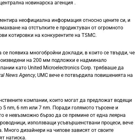
централна новинарска агенция .
ментира неофициална информация относно цените си, и
емахване на отстъпките е продиктуван от огромното
нови котировки на конкурентите на TSMC.
 се появиха многобройни доклади, в които се твърди, че
произведени на 200 мм подложки е надминало
ании като United Microelectronics Corp. трябваше да
ral News Agency
, UMC вече е потвърдила повишенията на
нствените компании, които могат да предложат водещи
о 5 nm, 6 nm или 7 nm. Поради голямото търсене и
то е невъзможно бързо да се премине от една леярна
проводници, използващи усъвършенствани процеси, вече
а. Много дизайнери на чипове зависят от своите
ят натиска.