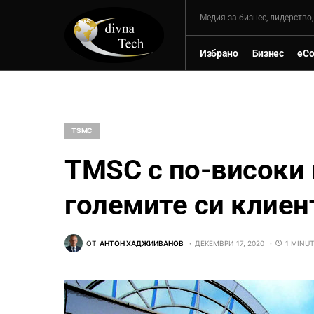
Mедия за бизнес, лидерство
Избрано
Бизнес
eC
TSMC
TMSC с по-високи 
големите си клиен
ОТ
АНТОН ХАДЖИИВАНОВ
ДЕКЕМВРИ 17, 2020
1 MINUT