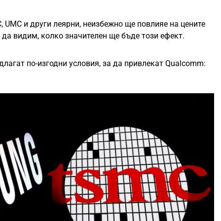
 UMC и други леярни, неизбежно ще повлияе на цените
а да видим, колко значителен ще бъде този ефект.
агат по-изгодни условия, за да привлекат Qualcomm: