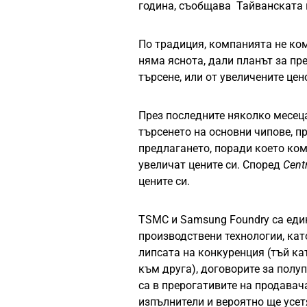
година, съобщава Тайванската 
По традиция, компанията не ко
няма яснота, дали планът за пр
търсене, или от увеличените це
През последните няколко месеца
търсенето на основни чипове, 
предлагането, поради което комп
увеличат цените си. Според
Cent
цените си.
TSMC и Samsung Foundry са еди
производствени технологии, кат
липсата на конкуренция (тъй ка
към друга), договорите за полу
са в прерогативите на продавач
изпълнители и вероятно ще усет