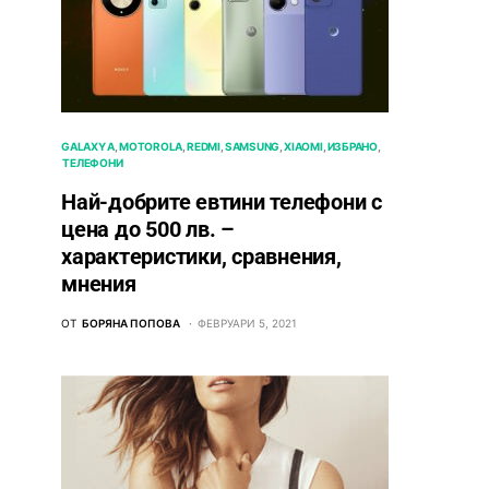
GALAXY A
MOTOROLA
REDMI
SAMSUNG
XIAOMI
ИЗБРАНО
ТЕЛЕФОНИ
Най-добрите евтини телефони с
ценa до 500 лв. –
характeристики, сравнения,
мнения
ОТ
БОРЯНА ПОПОВА
ФЕВРУАРИ 5, 2021