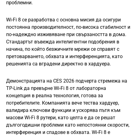
проблемни.
Wi-Fi 8 се разработва с основна мисия да осигури
постоянна производителност, по-висока стабилност и
по-надеждно изживяване при свързаността в дома.
Стандартът въвежда интелигентни подобрения в
начина, по който безжичните мрежи се справят с
претоварването, обхвата и интерференцията, като
решенията са вградени директно в хардуера.
Демонстрацията на CES 2026 подчерта стремежа на
TP-Link да превърне Wi-Fi 8 от лабораторна
концепция в реална технология, готова за
потребителите. Компанията вече тества хардуер,
валидира ключови функции и ускорява пътя към
масови Wi-Fi 8 рутери, като целта е да се решат
дългогодишни проблеми като непостоянни скорости,
интерференция и спадове в обхвата. Wi-Fi 8 е