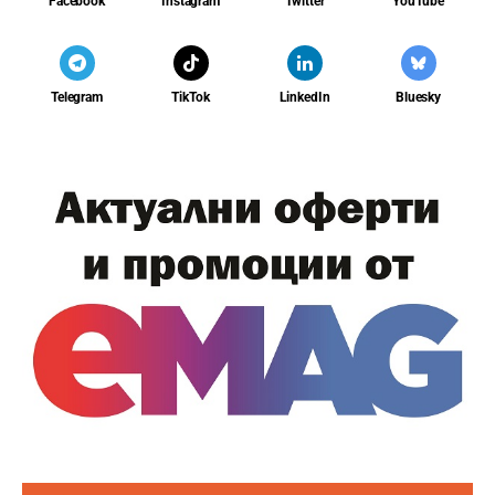
Facebook
Instagram
Twitter
YouTube
Telegram
TikTok
LinkedIn
Bluesky