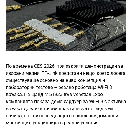
По време на CES 2026, при закрити демонстрации за
избрани медии, TP-Link представи нещо, което досега
съществуваше основно на ниво концепция и
лабораторни тестове – реално работеща Wi-Fi 8
връзка. На щанд №51923 във Venetian Expo
компанията показа демо хардуер за Wi-Fi 8 с активна
връзка, давайки първи практически поглед към
начина, по който следващото поколение домашни
мрежи ще функционира в реални условия.