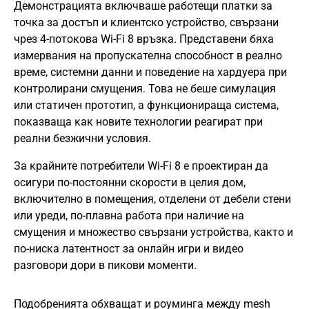
Демонстрацията включваше работещи платки за
точка за достъп и клиентско устройство, свързани
чрез 4-потокова Wi-Fi 8 връзка. Представени бяха
измервания на пропускателна способност в реално
време, системни данни и поведение на хардуера при
контролирани смущения. Това не беше симулация
или статичен прототип, а функционираща система,
показваща как новите технологии реагират при
реални безжични условия.
За крайните потребители Wi-Fi 8 е проектиран да
осигури по-постоянни скорости в целия дом,
включително в помещения, отделени от дебели стени
или уреди, по-плавна работа при наличие на
смущения и множество свързани устройства, както и
по-ниска латентност за онлайн игри и видео
разговори дори в пикови моменти.
Подобренията обхващат и роуминга между mesh