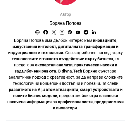
Автор
Боряна Попова
Боряна Попова има дълбок интерес към
иновациите,
изкуствения интелект, дигиталната трансформация и
индустриалните технологии
. Със задълбочен поглед върху
технологиите и тяхното въздействие върху бизнеса
, тя
представя
експертни анализи, практически насоки и
задълбочени ревюта
. В
divna.Tech
Боряна съчетава
аналитичен подход с креативност, за да направи сложните
технологични концепции достъпни и полезни. Тя следи
развитието на AI, автоматизацията, смарт устройствата и
новите бизнес модели
, предоставяйки
стратегически
насочена информация за професионалисти, предприемачи
и иноватори
.