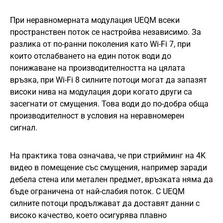
При неравномерната модулация UEQM всеки
пространствен поток се настройва независимо. За
разлика от по-ранни поколения като Wi-Fi 7, при
които отслабването на един поток води до
понижаване на производителността на цялата
връзка, при Wi-Fi 8 силните потоци могат да запазят
високи нива на модулация дори когато други са
засегнати от смущения. Това води до по-добра обща
производителност в условия на неравномерен
сигнал.
На практика това означава, че при стрийминг на 4K
видео в помещение със смущения, например заради
дебела стена или метален предмет, връзката няма да
бъде ограничена от най-слабия поток. С UEQM
силните потоци продължават да доставят данни с
високо качество, което осигурява плавно