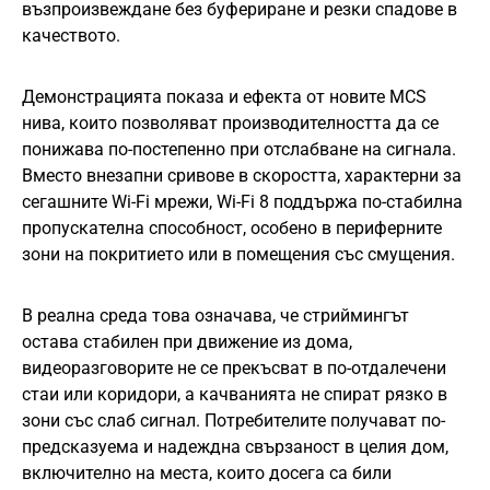
възпроизвеждане без буфериране и резки спадове в
качеството.
Демонстрацията показа и ефекта от новите MCS
нива, които позволяват производителността да се
понижава по-постепенно при отслабване на сигнала.
Вместо внезапни сривове в скоростта, характерни за
сегашните Wi-Fi мрежи, Wi-Fi 8 поддържа по-стабилна
пропускателна способност, особено в периферните
зони на покритието или в помещения със смущения.
В реална среда това означава, че стриймингът
остава стабилен при движение из дома,
видеоразговорите не се прекъсват в по-отдалечени
стаи или коридори, а качванията не спират рязко в
зони със слаб сигнал. Потребителите получават по-
предсказуема и надеждна свързаност в целия дом,
включително на места, които досега са били