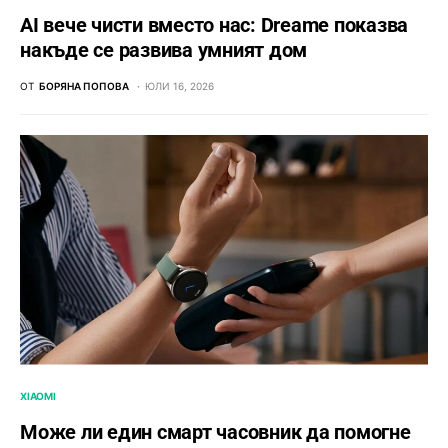
AI вече чисти вместо нас: Dreame показва
накъде се развива умният дом
ОТ
БОРЯНА ПОПОВА
ЮЛИ 16, 2026
XIAOMI
Може ли един смарт часовник да помогне