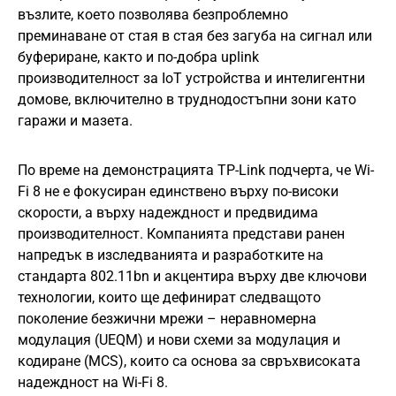
възлите, което позволява безпроблемно
преминаване от стая в стая без загуба на сигнал или
буфериране, както и по-добра uplink
производителност за IoT устройства и интелигентни
домове, включително в труднодостъпни зони като
гаражи и мазета.
По време на демонстрацията TP-Link подчерта, че Wi-
Fi 8 не е фокусиран единствено върху по-високи
скорости, а върху надеждност и предвидима
производителност. Компанията представи ранен
напредък в изследванията и разработките на
стандарта 802.11bn и акцентира върху две ключови
технологии, които ще дефинират следващото
поколение безжични мрежи – неравномерна
модулация (UEQM) и нови схеми за модулация и
кодиране (MCS), които са основа за свръхвисоката
надеждност на Wi-Fi 8.