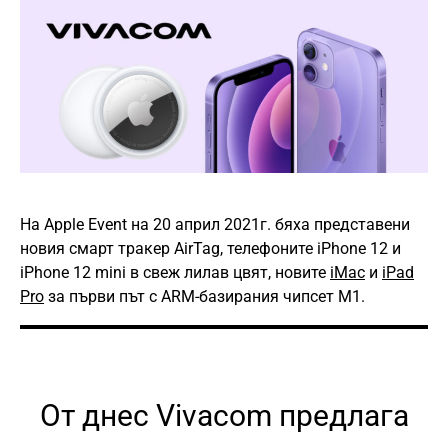
На Apple Event на 20 април 2021г. бяха представени
новия смарт тракер AirTag, телефоните iPhone 12 и
iPhone 12 mini в свеж лилав цвят, новите
iMac
и
iPad
Pro
за първи път с ARM-базирания чипсет M1.
От днес Vivacom предлага