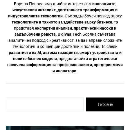
Боряна Попова има дълбок интерес към
иновациите,
изкуствения интелект, дигиталната трансформация и
индустриалните технологии
. Със задълбочен поглед върху
технологиите и тяхното въздействие върху бизнеса
, тя
представя
експертни анализи, практически насоки и
задълбочени ревюта
. В
divna.Tech
Боряна съчетава
аналитичен подход с креативност, за да направи сложните
технологични концепции достъпни и полезни. Тя следи
развитието на AI, автоматизацията, смарт устройствата и
новите бизнес модели
, предоставяйки
стратегически
насочена информация за професионалисти, предприемачи
и иноватори
.
Търсене