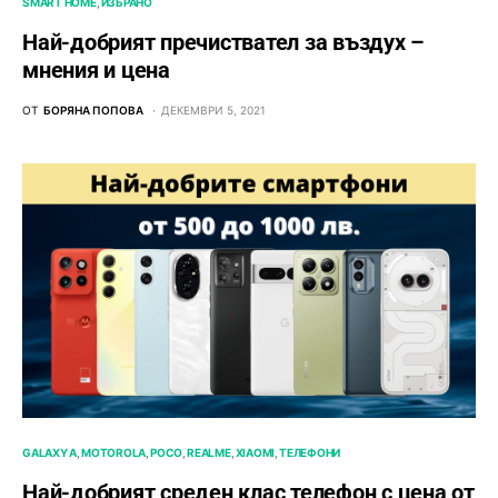
SMART HOME
ИЗБРАНО
Най-добрият пречиствател за въздух –
мнения и цена
ОТ
БОРЯНА ПОПОВА
ДЕКЕМВРИ 5, 2021
GALAXY A
MOTOROLA
POCO
REALME
XIAOMI
ТЕЛЕФОНИ
Най-добрият среден клас телефон с цена от