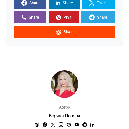
Share
Share
Tweet
Share
Pin it
Share
Share
Автор
Боряна Попова