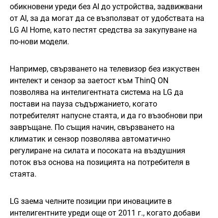
обикновени уреди без AI до устройства, задвижвани
от AI, за да могат да се възползват от удобствата на
LG AI Home, като пестят средства за закупуване на
по-нови модели.
Например, свързването на телевизор без изкуствен
интелект и сензор за заетост към ThinQ ON
позволява на интелигентната система на LG да
постави на пауза съдържанието, когато
потребителят напусне стаята, и да го възобнови при
завръщане. По същия начин, свързването на
климатик и сензор позволява автоматично
регулиране на силата и посоката на въздушния
поток въз основа на позицията на потребителя в
стаята.
LG заема челните позиции при иновациите в
интелигентните уреди още от 2011 г., когато добави