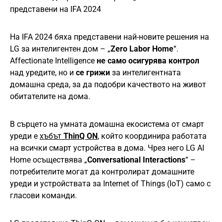
представени на IFA 2024
На IFA 2024 бяха представени най-новите решения на
LG за интелигентен дом – „
Zero Labor Home
“.
Affectionate Intelligence
не само осигурява контрол
над уредите, но и
се грижи
за интелигентната
домашна среда, за да подобри качеството на живот
обитателите на дома.
В сърцето на умната домашна екосистема от смарт
уреди е
хъбът
ThinQ ON
, който координира работата
на всички смарт устройства в дома. Чрез него LG AI
Home осъществява „
Conversational Interactions
“ –
потребителите могат да контролират домашните
уреди и устройствата за Internet of Things (IoT) само с
гласови команди.