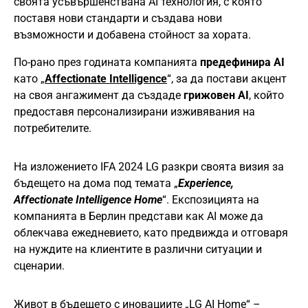
своята усъвършенствана AI технология, с която
поставя нови стандарти и създава нови
възможности и добавена стойност за хората.
По-рано през годината компанията
предефинира AI
като „
Affectionate Intelligence
“, за да постави акцент
на своя ангажимент да създаде
грижовен AI
, който
предоставя персонализирани изживявания на
потребителите.
На изложението IFA 2024 LG разкри своята визия за
бъдещето на дома под темата „
Experience,
Affectionate Intelligence Home
“. Експозицията на
компанията в Берлин представи как AI може да
облекчава ежедневието, като предвижда и отговаря
на нуждите на клиентите в различни ситуации и
сценарии.
Живот в бъдещето с иновациите „LG AI Home“ –