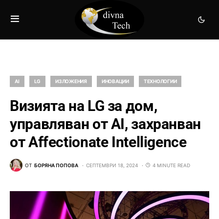
AI
LG
ИЗЛОЖЕНИЯ
ИНОВАЦИИ
ТЕХНОЛОГИИ
Визията на LG за дом,
управляван от AI, захранван
от Affectionate Intelligence
ОТ
БОРЯНА ПОПОВА
СЕПТЕМВРИ 18, 2024
4 MINUTE READ