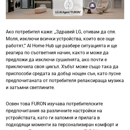
Ако потребител каже: „Здравей LG, отивам да спя.
Моля, изключи всички устройства, които все още
работят,” AI Home Hub ще разбере ситуацията и ще
реагира по съответния начин, както и може да
предложи да изключи сушилнята, ако почти е
приключила своя цикъл. Хъбът може също така да
приспособи средата за добър нощен сън, като пусне
предпочитаната от потребителя релаксираща музика
и затъмни светлините.
Освен това FURON изучава потребителските
предпочитания за различните настройки на
устройствата, като ги запомня и прилага в
подходящи моменти за персонализиран комфорт и