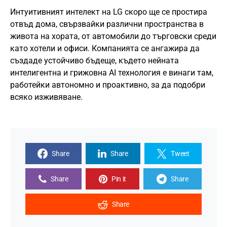
Интуитивният интелект на LG скоро ще се простира
отвъд дома, свързвайки различни пространства в
живота на хората, от автомобили до търговски среди
като хотели и офиси. Компанията се ангажира да
създаде устойчиво бъдеще, където нейната
интелигентна и грижовна AI технология е винаги там,
работейки автономно и проактивно, за да подобри
всяко изживяване.
Share
Share
Tweet
Share
Pin it
Share
Share