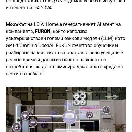
LG представиха ThinQ ON – домашен хъб с изкуствен
интелект на IFA 2024
Мозъкът
на LG AI Home е генеративният AI агент на
компанията,
FURON,
който използва
усъвършенствани големи езикови модели (LLM) като
GPT-4 Omni на OpenAI. FURON съчетава обучение и
разбиране на контекста с пространствено усещане в
реално време и данни за начина на живот на
потребителя, за да оптимизира домашната среда за
всеки потребител.