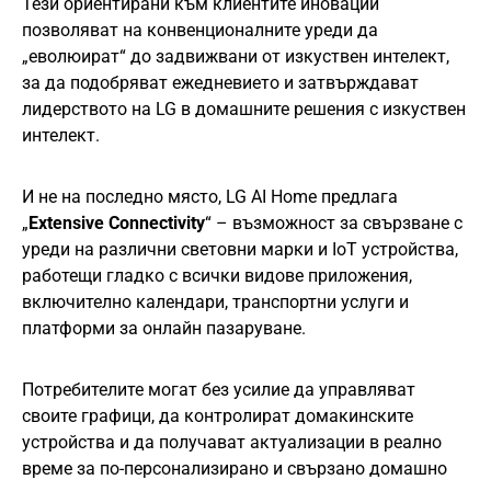
Тези ориентирани към клиентите иновации
позволяват на конвенционалните уреди да
„еволюират“ до задвижвани от изкуствен интелект,
за да подобряват ежедневието и затвърждават
лидерството на LG в домашните решения с изкуствен
интелект.
И не на последно място, LG AI Home предлага
„
Extensive Connectivity
“ – възможност за свързване с
уреди на различни световни марки и IoT устройства,
работещи гладко с всички видове приложения,
включително календари, транспортни услуги и
платформи за онлайн пазаруване.
Потребителите могат без усилие да управляват
своите графици, да контролират домакинските
устройства и да получават актуализации в реално
време за по-персонализирано и свързано домашно