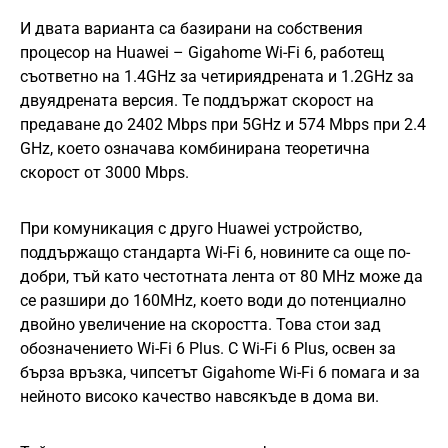
И двата варианта са базирани на собствения
процесор на Huawei – Gigahome Wi-Fi 6, работещ
съответно на 1.4GHz за четириядрената и 1.2GHz за
двуядрената версия. Те поддържат скорост на
предаване до 2402 Mbps при 5GHz и 574 Мbps при 2.4
GHz, което означава комбинирана теоретична
скорост от 3000 Mbps.
При комуникация с друго Huawei устройство,
поддържащо стандарта Wi-Fi 6, новините са още по-
добри, тъй като честотната лента от 80 MHz може да
се разшири до 160MHz, което води до потенциално
двойно увеличение на скоростта. Това стои зад
обозначението Wi-Fi 6 Plus. С Wi-Fi 6 Plus, oсвен за
бърза връзка, чипсетът Gigahome Wi-Fi 6 помага и за
нейното високо качество навсякъде в дома ви.