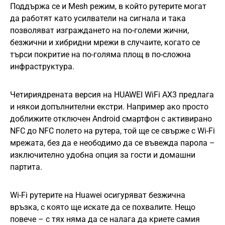
Поддържа се и Mesh режим, в който рутерите могат
да работят като усилватели на сигнала и така
позволяват изграждането на по-големи жични,
безжични и хибридни мрежи в случаите, когато се
търси покритие на по-голяма площ в по-сложна
инфраструктура.
Четириядрената версия на HUAWEI WiFi AX3 предлага
и някои допълнителни екстри. Например ако просто
доближите отключен Android смартфон с активирано
NFC до NFC полето на рутера, той ще се свърже с Wi-Fi
мрежата, без да е неободимо да се въвежда парола –
изключително удобна опция за гости и домашни
партита.
Wi-Fi рутерите на Huawei осигуряват безжична
връзка, с която ще искате да се похвалите. Нещо
повече – с тях няма да се налага да криете самия