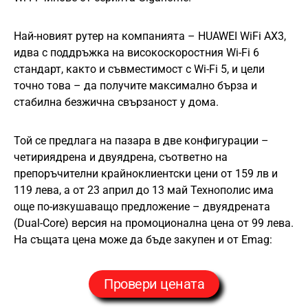
Най-новият рутер на компанията – HUAWEI WiFi AX3,
идва с поддръжка на високоскоростния Wi-Fi 6
стандарт, както и съвместимост с Wi-Fi 5, и цели
точно това – да получите максимално бърза и
стабилна безжична свързаност у дома.
Той се предлага на пазара в две конфигурации –
четириядрена и двуядрена, съответно на
препоръчителни крайноклиентски цени от 159 лв и
119 лева, а от 23 април до 13 май Технополис има
още по-изкушаващо предложение – двуядрената
(Dual-Core) версия на промоционална цена от 99 лева.
На същата цена може да бъде закупен и от Emag:
Провери цената