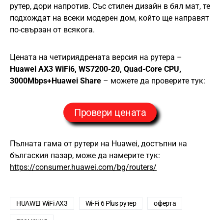
рутер, дори напротив. Със стилен дизайн в бял мат, те
подхождат на всеки модерен дом, който ще направят
по-свързан от всякога.
Цената на четириядрената версия на рутера –
Huawei AX3 WiFi6, WS7200-20, Quad-Core CPU,
3000Mbps+Huawei Share
– можете да проверите тук:
Провери цената
Пълната гама от рутери на Huawei, достъпни на
бългаския пазар, може да намерите тук:
https://consumer.huawei.com/bg/routers/
HUAWEI WiFi AX3
Wi-Fi 6 Plus рутер
оферта