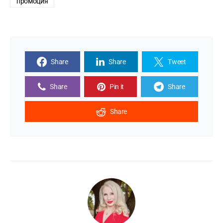
промоция
Share
Share
Tweet
Share
Pin it
Share
Share