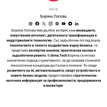
Автор
Боряна Попова
Боряна Попова има дълбок интерес към
иновациите,
изкуствения интелект, дигиталната трансформация и
индустриалните технологии
. Със задълбочен поглед върху
технологиите и тяхното въздействие върху бизнеса
, тя
представя
експертни анализи, практически насоки и
задълбочени ревюта
. В
divna.Tech
Боряна съчетава
аналитичен подход с креативност, за да направи сложните
технологични концепции достъпни и полезни. Тя следи
развитието на AI, автоматизацията, смарт устройствата и
новите бизнес модели
, предоставяйки
стратегически
насочена информация за професионалисти, предприемачи
и иноватори
.