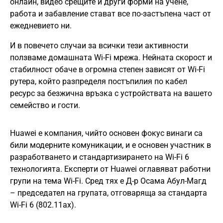
онлайн, видео срещите и други форми на учене,
работа и забавление стават все по-застъпена част от
ежедневието ни.
И в повечето случаи за всички тези активности
ползваме домашната Wi-Fi мрежа. Нейната скорост и
стабилност обаче в огромна степен зависят от Wi-Fi
рутера, който разпределя постъпилия по кабел
ресурс за безжична връзка с устройствата на вашето
семейство и гости.
Huawei e компания, чийто основен фокус винаги са
били модерните комуникации, и е основен участник в
разработването и стандартизирането на Wi-Fi 6
технологията. Експерти от Huawei оглавяват работни
групи на тема Wi-Fi. Сред тях е Д-р Осама Абул-Магд
– председател на групата, отговаряща за стандарта
Wi-Fi 6 (802.11ax).