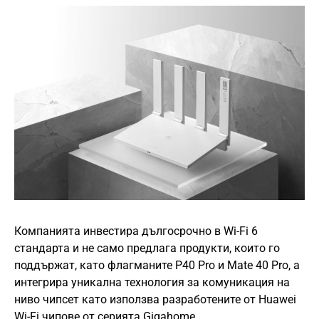
Компанията инвестира дългосрочно в Wi-Fi 6
стандарта и не само предлага продукти, които го
поддържат, като флагманите P40 Pro и Mate 40 Pro, а
интегрира уникална технология за комуникация на
ниво чипсет като използва разработените от Huawei
Wi-Fi чипове от серията Gigahome.