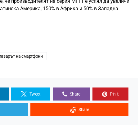
, че производителят на серия Mi 11 е успял да увеличи
Латинска Америка, 150% в Африка и 50% в Западна
пазарът на смартфони
Tweet
Share
Pin it
Share