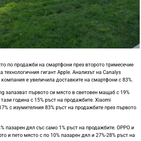
сто по продажби на смартфони през второто тримесечие
а технологичния гигант Apple. Анализът на Canalys
а компания е увеличила доставките на смартфони с 83%.
ng запазват първото си място в световен мащаб с 19%
 тази година с 15% ръст на продажбите. Xiaomi
17% с изумителния 83% ръст на продажбите през първото
14% пазарен дял със само 1% ръст на продажбите. OPPO и
рто и пето място с по 10% пазарен дял и 27%-28% ръст на