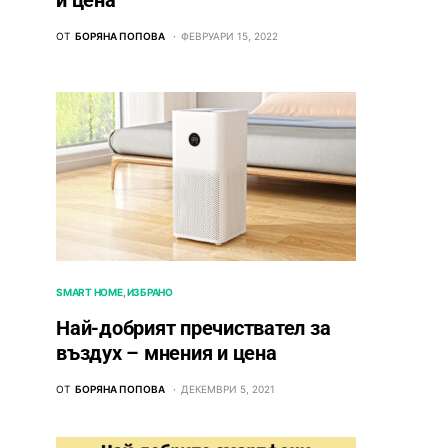
и цена
ОТ
БОРЯНА ПОПОВА
ФЕВРУАРИ 15, 2022
SMART HOME
ИЗБРАНО
Най-добрият пречиствател за
въздух – мнения и цена
ОТ
БОРЯНА ПОПОВА
ДЕКЕМВРИ 5, 2021