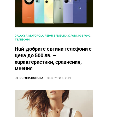
GALAXY A
MOTOROLA
REDMI
SAMSUNG
XIAOMI
ИЗБРАНО
ТЕЛЕФОНИ
Най-добрите евтини телефони с
ценa до 500 лв. –
характeристики, сравнения,
мнения
ОТ
БОРЯНА ПОПОВА
ФЕВРУАРИ 5, 2021