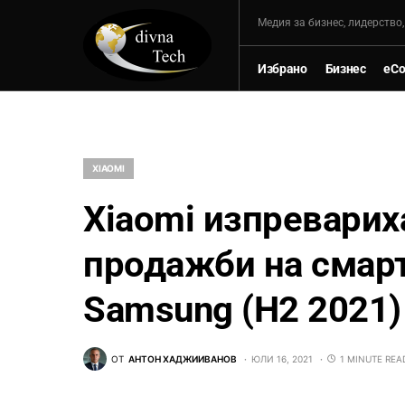
Mедия за бизнес, лидерство
Избрано
Бизнес
eC
XIAOMI
Xiaomi изпревариха
продажби на смарт
Samsung (H2 2021)
ОТ
АНТОН ХАДЖИИВАНОВ
ЮЛИ 16, 2021
1 MINUTE REA