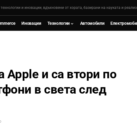
, технологии и иновации, вдъхновени от хората, базирани на науката и реализ
ommerce
Иновации
Технологии
Автомобили
Електромоби
 Apple и са втори по
фони в света след
D