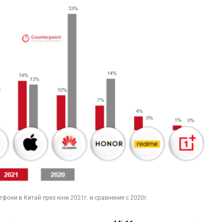
фони в Китай през юни 2021г. и сравнение с 2020г.