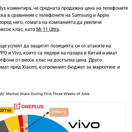
ys коментира, че средната продажна цена на телефоните
ска в сравнение с телефоните на Samsung и Apple.
поред него, помага на компанията да увеличи
висок клас, като
Mi 11 Ultra
.
ще успеят да защитят позицията си от атаките на
PO и Vivo, които са лидери на пазара в Китай и имат
тфони от висок клас на достъпна цена. Друго
имат пред Xiaomi, е огромният бюджет за маркетинг и