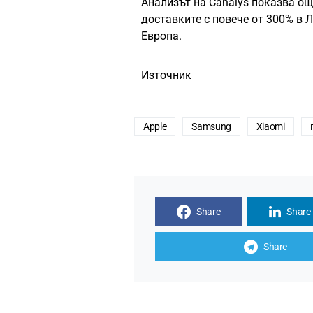
Анализът на Canalys показва още
доставките с повече от 300% в 
Европа.
Източник
Apple
Samsung
Xiaomi
Share
Share
Share