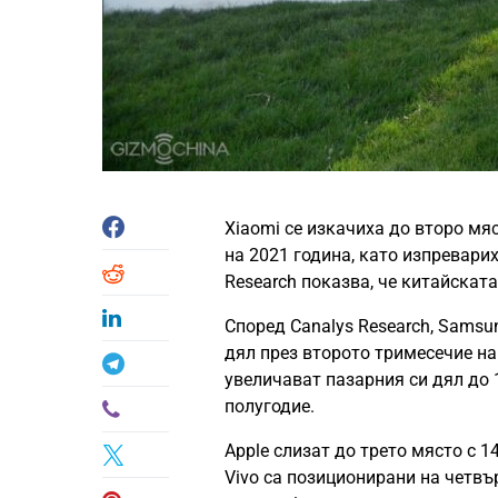
Xiaomi се изкачиха до второ мя
на 2021 година, като изпреварих
Research показва, че китайскат
Според Canalys Research, Samsu
дял през второто тримесечие на
увеличават пазарния си дял до 
полугодие.
Apple слизат до трето място с 
Vivo са позиционирани на четвъ