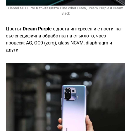
Xiaomi Mi 11 Pro в трите цвята Pine Wind Green, Dream Purple и Dream
Black
Цветът
Dream Purple
е доста интересен и е постигнат
със специфична обработка на стъклото, чрез
процеси: AG, OC0 (zero), glass NCVM, diaphragm и
други.