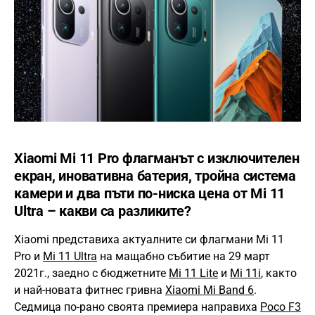
Xiaomi Mi 11 Pro флагманът с изключителен
екран, иновативна батерия, тройна система
камери и два пъти по-ниска цена от Mi 11
Ultra – какви са разликите?
Xiaomi представиха актуалните си флагмани Mi 11
Pro и
Mi 11 Ultra
на мащабно събитие на 29 март
2021г., заедно с бюджетните
Mi 11 Lite
и
Mi 11i
, както
и най-новата фитнес гривна
Xiaomi Mi Band 6
.
Седмица по-рано своята премиера направиха
Poco F3