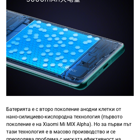
Батерията е с второ поколение анодни клетки от
нано-силициево-кислородна технология (първото
поколение е на Xiaomi Mi MIX Alpha). Но за първи път
тази технология е в масово производство и се
преодолява проблема с ниската ефективност на