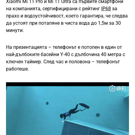
Xiaomi Mi 11 Pro и Mi 11 Ultra са първите смартфони
на компанията, сертифицирани с рейтинг
IP68
за
прахо и водоустойчивост, което гарантира, че следва
да устоят при потапяне в чиста вода до 1,5м за 30
минути.
На презентацията – телефонът е потопен в един от
най-дълбоките басейни Y-40 с дълбочина 40 метра с
ключен таймер. След час и половона – телефонът
работеше.