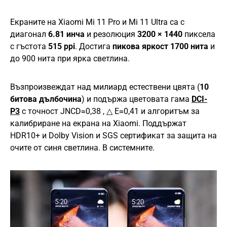
Екраните на Xiaomi Mi 11 Pro и Mi 11 Ultra са с
диагонал
6.81 инча
и резолюция
3200 × 1440
пиксела
с гъстота
515 ppi
. Достига
пикова яркост 1700 нита
и
до 900 нита при ярка светлина.
Възпроизвеждат над милиард естествени цвята (
10
битова дълбочина
) и подържа цветовата гама
DCI-
P3
с точност JNCD≈0,38 , △ E≈0,41 и алгоритъм за
калибриране на екрана на Xiaomi. Поддържат
HDR10+ и Dolby Vision и SGS сертификат за защита на
очите от синя светлина. В системните.