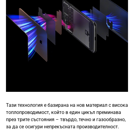
Тази технология е базирана на нов материал с висока
топлопроводимост, който в един цикъл преминава
през трите състояния – твърдо, течно и газообразно,
за да се осигури непрекъсната производителност.