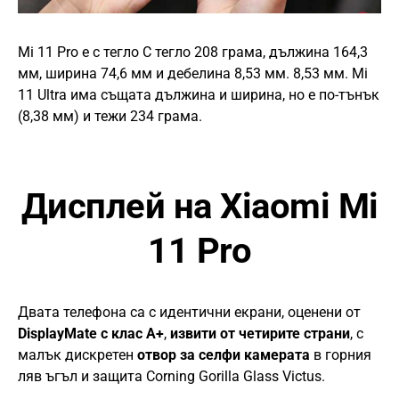
Mi 11 Pro е с тегло С тегло 208 грама, дължина 164,3
мм, ширина 74,6 мм и дебелина 8,53 мм. 8,53 мм. Mi
11 Ultra има същата дължина и ширина, но е по-тънък
(8,38 мм) и тежи 234 грама.
Дисплей на Xiaomi Mi
11 Pro
Двата телефона са с идентични екрани, оценени от
DisplayMate с клас А+
,
извити от четирите страни
, с
малък дискретен
отвор за селфи камерата
в горния
ляв ъгъл и защита Corning Gorilla Glass Victus.