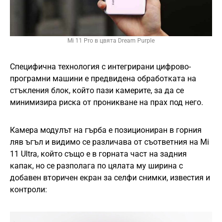
Mi 11 Pro в цвята Dream Purple
Специфична технология с интегрирани цифрово-
програмни машини е предвидена обработката на
стъкления блок, който пази камерите, за да се
минимизира риска от проникване на прах под него.
Камера модулът на гърба е позициониран в горния
ляв ъгъл и видимо се различава от съответния на Mi
11 Ultra, който също е в горната част на задния
капак, но се разполага по цялата му ширина с
добавен вторичен екран за селфи снимки, известия и
контроли: