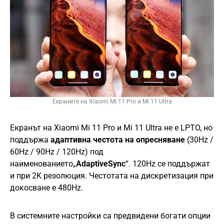
Екраните на Xiaomi Mi 11 Pro и Mi 11 Ultra
Екранът на Xiaomi Mi 11 Pro и Mi 11 Ultra не е LPTO, но
поддържа
адаптивна честота на опресняване
(30Hz /
60Hz / 90Hz / 120Hz) под
наименованието„
AdaptiveSync
“. 120Hz се поддържат
и при 2K резолюция. Честотата на дискретизация при
докосване е 480Hz.
В системните настройки са предвидени богати опции