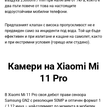
въздуха 25000ml / min при налягане от 7kPa, което е
два пъти повече от това на настоящите
водоустойчиви мобилни телефони.
Предпазният клапан с висока пропускливост не е
предвиден само за инциденти под вода. Той ще бъде
ефективен и при излитане и кацане на самолет, както
и при екстремни условия (горещо или студено).
Камери на Xiaomi Mi
11 Pro
В Xiaomi Mi 11 Pro своя дебют прави сензора
Samsung GN2 с резолюция 50MP и оптичен формат 1
/ 1,12 инча – най-големият до момента в мобилен