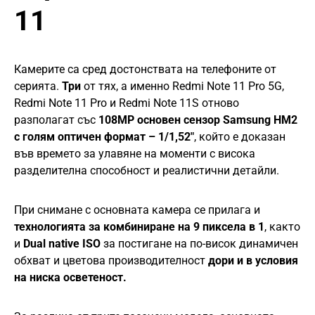
11
Камерите са сред достонствата на телефоните от
серията.
Три
от тях, а именно Redmi Note 11 Pro 5G,
Redmi Note 11 Pro и Redmi Note 11S отново
разполагат със
108MP основен сензор
Samsung HM2
с голям оптичен формат – 1/1,52″
, който е доказан
във времето за улавяне на моменти с висока
разделителна способност и реалистични детайли.
При снимане с основната камера се прилага и
технологията за комбиниране на 9 пиксела в 1
, както
и
Dual native ISO
за постигане на по-висок динамичен
обхват и цветова производителност
дори и в условия
на ниска осветеност.