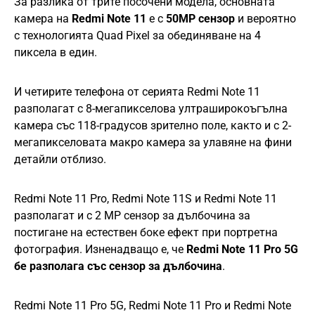
За разлика от трите посочени модела, основната
камера на
Redmi Note 11
е с
50MP сензор
и вероятно
с технологията Quad Pixel за обединяване на 4
пиксела в един.
И четирите телефона от серията Redmi Note 11
разполагат с 8-мегапикселова ултраширокоъгълна
камера със 118-градусов зрително поле, както и с 2-
мегапикселовата макро камера за улавяне на фини
детайли отблизо.
Redmi Note 11 Pro, Redmi Note 11S и Redmi Note 11
разполагат и с 2 MP сензор за дълбочина за
постигане на естествен боке ефект при портретна
фотография. Изненадващо е, че
Redmi Note 11 Pro 5G
бе разполага със сензор за дълбочина
.
Redmi Note 11 Pro 5G, Redmi Note 11 Pro и Redmi Note