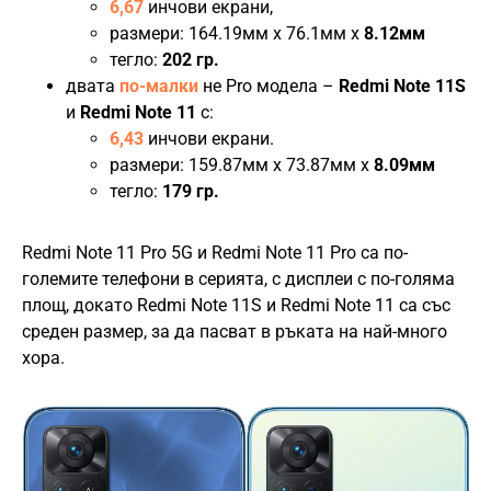
6,67
инчови екрани,
размери: 164.19мм x 76.1мм x
8.12мм
тегло:
202 гр.
двата
по-малки
не Pro модела –
Redmi Note 11S
и
Redmi Note 11
с:
6,43
инчови екрани.
размери: 159.87мм x 73.87мм x
8.09мм
тегло:
179 гр.
Redmi Note 11 Pro 5G и Redmi Note 11 Pro са по-
големите телефони в серията, с дисплеи с по-голяма
площ, докато Redmi Note 11S и Redmi Note 11 са със
среден размер, за да пасват в ръката на най-много
хора.