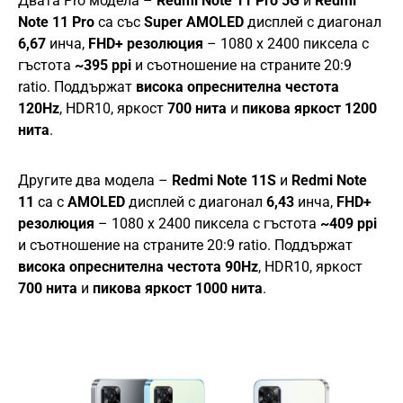
Двата Pro модела –
Redmi Note 11 Pro 5G
и
Redmi
Note 11 Pro
са със
Super AMOLED
дисплей с диагонал
6,67
инча,
FHD+ резолюция
– 1080 x 2400 пиксела с
гъстота
~395 ppi
и съотношение на страните 20:9
ratio. Поддържат
висока опреснителна честота
120Hz
, HDR10, яркост
700 нита
и
пикова яркост 1200
нита
.
Другите два модела –
Redmi Note 11S
и
Redmi Note
11
са с
AMOLED
дисплей с диагонал
6,43
инча,
FHD+
резолюция
– 1080 x 2400 пиксела с гъстота
~409 ppi
и съотношение на страните 20:9 ratio. Поддържат
висока опреснителна честота 90Hz
, HDR10, яркост
700 нита
и
пикова яркост 1000 нита
.