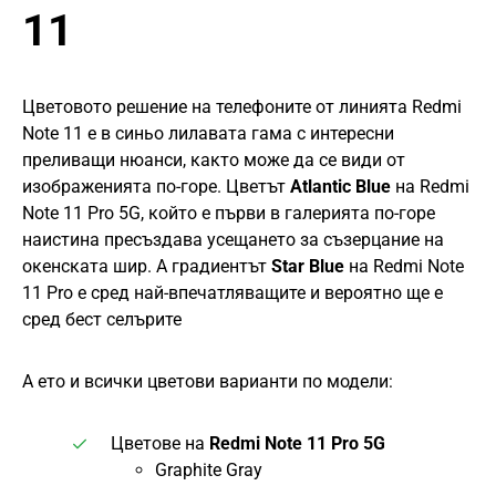
11
Цветовото решение на телефоните от линията Redmi
Note 11 е в синьо лилавата гама с интересни
преливащи нюанси, както може да се види от
изображенията по-горе. Цветът
Atlantic Blue
на Redmi
Note 11 Pro 5G, който е първи в галерията по-горе
наистина пресъздава усещането за съзерцание на
окенската шир. А градиентът
Star Blue
на Redmi Note
11 Pro е сред най-впечатляващите и вероятно ще е
сред бест селърите
А ето и всички цветови варианти по модели:
Цветове на
Redmi Note 11 Pro 5G
Graphite Gray