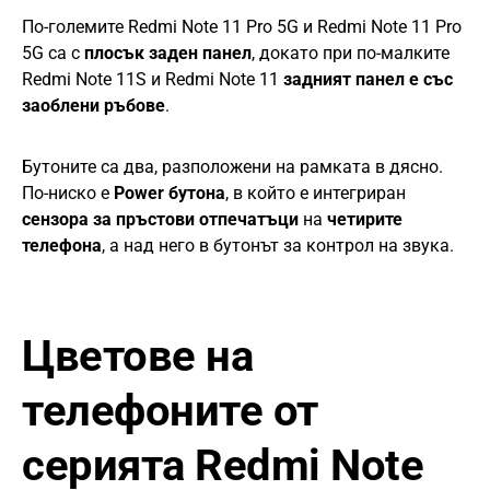
По-големите Redmi Note 11 Pro 5G и Redmi Note 11 Pro
5G са с
плосък заден панел
, докато при по-малките
Redmi Note 11S и Redmi Note 11
задният панел е със
заоблени ръбове
.
Бутоните са два, разположени на рамката в дясно.
По-ниско е
Power бутона
, в който е интегриран
сензора за пръстови отпечатъци
на
четирите
телефона
, а над него в бутонът за контрол на звука.
Цветове на
телефоните от
серията Redmi Note