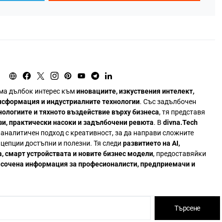
ма дълбок интерес към
иновациите, изкуствения интелект,
нсформация и индустриалните технологии
. Със задълбочен
нологиите и тяхното въздействие върху бизнеса
, тя представя
зи, практически насоки и задълбочени ревюта
. В
divna.Tech
аналитичен подход с креативност, за да направи сложните
цепции достъпни и полезни. Тя следи
развитието на AI,
, смарт устройствата и новите бизнес модели
, предоставяйки
асочена информация за професионалисти, предприемачи и
Търсене