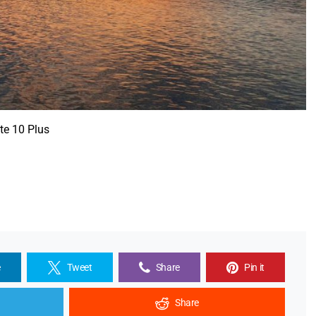
e 10 Plus
e
Tweet
Share
Pin it
Share