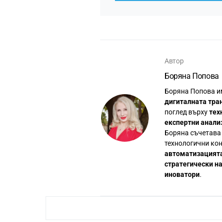
Автор
Боряна Попова
Боряна Попова и
дигиталната тра
поглед върху
тех
експертни анали
Боряна съчетава 
технологични кон
автоматизацията
стратегически н
иноватори
.