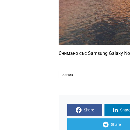
Снимано със Samsung Galaxy Not
залез
Share
Shar
Share