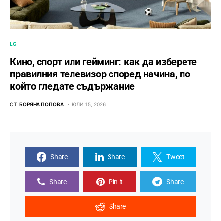
LG
Кино, спорт или гейминг: как да изберете
правилния телевизор според начина, по
който гледате съдържание
ОТ
БОРЯНА ПОПОВА
ЮЛИ 15, 2026
Share
Share
Tweet
Share
Pin it
Share
Share