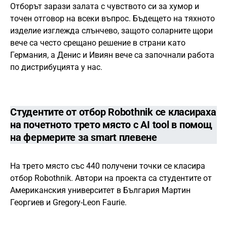
Отборът зарази залата с чувството си за хумор и
точен отговор на всеки въпрос. Бъдещето на тяхното
изделие изглежда слънчево, защото соларните щори
вече са често срещано решение в страни като
Германия, а Денис и Ивиян вече са започнали работа
по дистрибуцията у нас.
Студентите от отбор Robothnik се класираха
на почетното трето място с AI tool в помощ
на фермерите за smart плевене
На трето място със 440 получени точки се класира
отбор Robothnik. Автори на проекта са студентите от
Американския университет в България Мартин
Георгиев и Gregory-Leon Faurie.