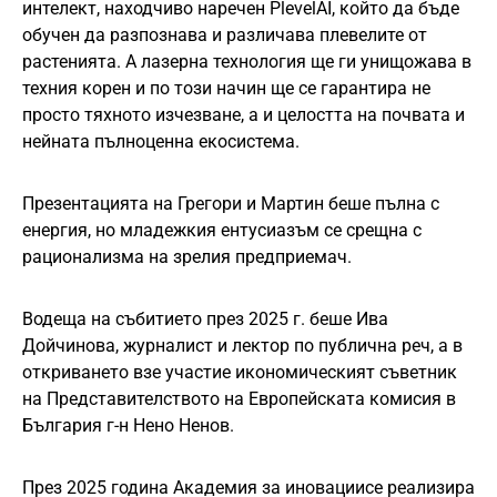
интелект, находчиво наречен PlevelAI, който да бъде
обучен да разпознава и различава плевелите от
растенията. А лазерна технология ще ги унищожава в
техния корен и по този начин ще се гарантира не
просто тяхното изчезване, а и целостта на почвата и
нейната пълноценна екосистема.
Презентацията на Грегори и Мартин беше пълна с
енергия, но младежкия ентусиазъм се срещна с
рационализма на зрелия предприемач.
Водеща на събитието през 2025 г. беше Ива
Дойчинова, журналист и лектор по публична реч, а в
откриването взе участие икономическият съветник
на Представителството на Европейската комисия в
България г-н Нено Ненов.
През 2025 година Академия за иновациисе реализира