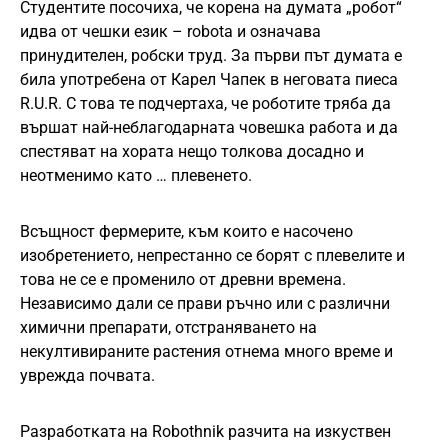
Студентите посочиха, че корена на думата „робот“
идва от чешки език – robota и означава
принудителен, робски труд. За първи път думата е
била употребена от Карел Чапек в неговата пиеса
R.U.R. С това те подчертаха, че роботите тряба да
вършат най-неблагодарната човешка работа и да
спестяват на хората нещо толкова досадно и
неотменимо като … плевенето.
Всъщност фермерите, към които е насочено
изобретението, непрестанно се борят с плевелите и
това не се е променило от древни времена.
Независимо дали се прави ръчно или с различни
химични препарати, отстраняването на
некултивираните растения отнема много време и
уврежда почвата.
Разработката на Robothnik разчита на изкуствен