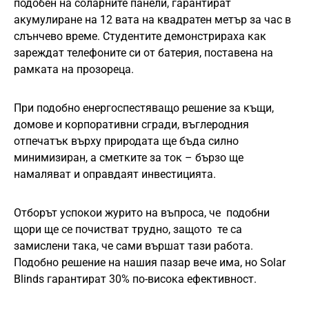
подобен на соларните панели, гарантират
акумулиране на 12 вата на квадратен метър за час в
слънчево време. Студентите демонстрираха как
зареждат телефоните си от батерия, поставена на
рамката на прозореца.
При подобно енергоспестяващо решение за къщи,
домове и корпоративни сгради, въглеродния
отпечатък върху природата ще бъда силно
минимизиран, а сметките за ток – бързо ще
намаляват и оправдаят инвестицията.
Отборът успокои журито на въпроса, че подобни
щори ще се почистват трудно, защото те са
замислени така, че сами вършат тази работа.
Подобно решение на нашия пазар вече има, но Solar
Blinds гарантират 30% по-висока ефективност.