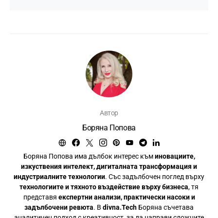
Автор
Боряна Попова
Боряна Попова има дълбок интерес към
иновациите,
изкуствения интелект, дигиталната трансформация и
индустриалните технологии
. Със задълбочен поглед върху
технологиите и тяхното въздействие върху бизнеса
, тя
представя
експертни анализи, практически насоки и
задълбочени ревюта
. В
divna.Tech
Боряна съчетава
аналитичен подход с креативност, за да направи сложните