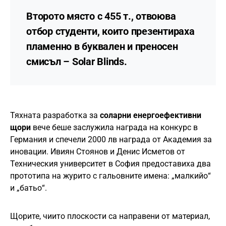
Второто място с 455 т., отвоюва
отбор студенти, които презентираха
пламенно в буквален и преносен
смисъл –
Solar Blinds
.
Тяхната разработка за
соларни енергоефективни
щори
вече беше заслужила награда на конкурс в
Германия и спечели 2000 лв награда от Академия за
иновации. Ивиян Стоянов и Денис Исметов от
Техническия университет в София предоставиха два
прототипа на журито с гальовните имена: „малкийо“
и „батьо“.
Щорите, чиито плоскости са направени от материал,