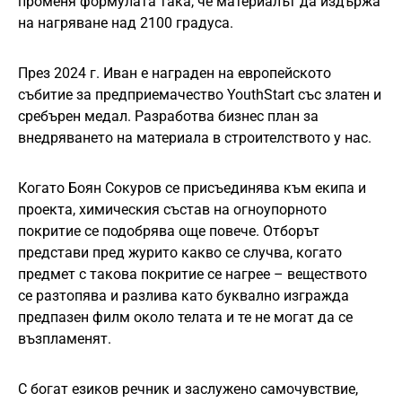
променя формулата така, че материалът да издържа
на нагряване над 2100 градуса.
През 2024 г. Иван е награден на европейското
събитие за предприемачество YouthStart със златен и
сребърен медал. Разработва бизнес план за
внедряването на материала в строителството у нас.
Когато Боян Сокуров се присъединява към екипа и
проекта, химическия състав на огноупорното
покритие се подобрява още повече. Отборът
представи пред журито какво се случва, когато
предмет с такова покритие се нагрее – веществото
се разтопява и разлива като буквално изгражда
предпазен филм около телата и те не могат да се
възпламенят.
С богат езиков речник и заслужено самочувствие,