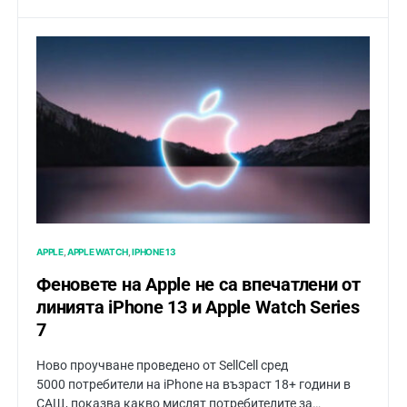
APPLE
APPLE WATCH
IPHONE 13
Феновете на Apple не са впечатлени от
линията iPhone 13 и Apple Watch Series
7
Ново проучване проведено от SellCell сред
5000 потребители на iPhone на възраст 18+ години в
САЩ, показва какво мислят потребителите за…