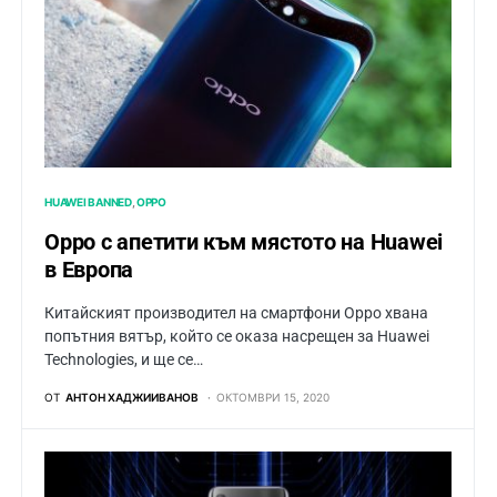
HUAWEI BANNED
OPPO
Oppo с апетити към мястото на Huawei
в Европа
Китайският производител на смартфони Oppo хвана
попътния вятър, който се оказа насрещен за Huawei
Technologies, и ще се…
ОТ
АНТОН ХАДЖИИВАНОВ
ОКТОМВРИ 15, 2020