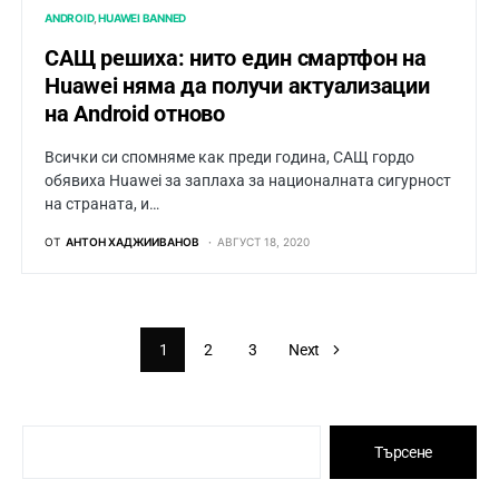
ANDROID
HUAWEI BANNED
САЩ решиха: нито един смартфон на
Huawei няма да получи актуализации
на Android отново
Всички си спомняме как преди година, САЩ гордо
обявиха Huawei за заплаха за националната сигурност
на страната, и…
ОТ
АНТОН ХАДЖИИВАНОВ
АВГУСТ 18, 2020
1
2
3
Next
Търсене