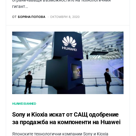
ограничаващи възможностите на технологичния
гигант…
ОТ
БОРЯНА ПОПОВА
ОКТОМВРИ 8, 2020
HUAWEI BANNED
Sony и Kioxia искат от САЩ одобрение
за продажба на компоненти на Huawei
Японските технологични компании Sony и Kioxia