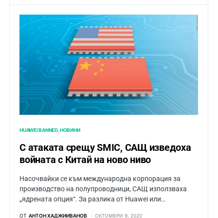
HUAWEI BANNED
НОВИНИ
С атаката срещу SMIC, САЩ изведоха
войната с Китай на ново ниво
Насочвайки се към международна корпорация за
производство на полупроводници, САЩ използваха
„ядрената опция“. За разлика от Huawei или…
ОТ
АНТОН ХАДЖИИВАНОВ
ОКТОМВРИ 9, 2020