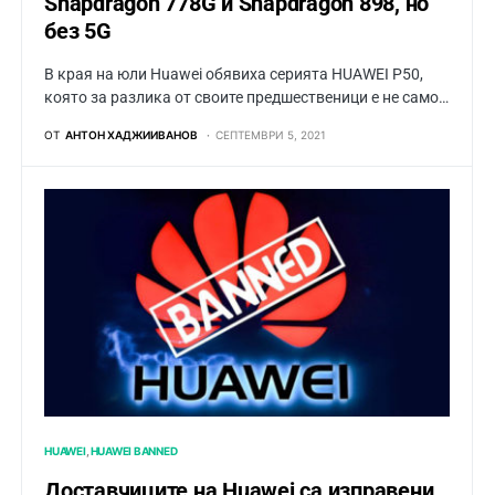
Snapdragon 778G и Snapdragon 898, но
без 5G
В края на юли Huawei обявиха серията HUAWEI P50,
която за разлика от своите предшественици е не само…
ОТ
АНТОН ХАДЖИИВАНОВ
СЕПТЕМВРИ 5, 2021
HUAWEI
HUAWEI BANNED
Доставчиците на Huawei са изправени