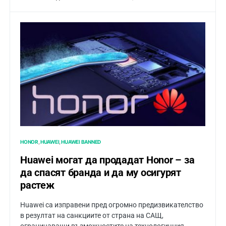
HONOR
HUAWEI
HUAWEI BANNED
Huawei могат да продадат Honor – за
да спасят бранда и да му осигурят
растеж
Huawei са изправени пред огромно предизвикателство
в резултат на санкциите от страна на САЩ,