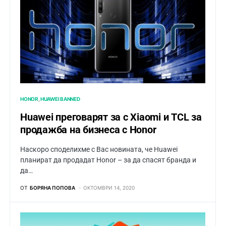
HONOR
HUAWEI BANNED
Huawei преговарят за с Xiaomi и TCL за
продажба на бизнеса с Honor
Наскоро споделихме с Вас новината, че Huawei
планират да продадат Honor – за да спасят бранда и
да…
ОТ
БОРЯНА ПОПОВА
ОКТОМВРИ 14, 2020