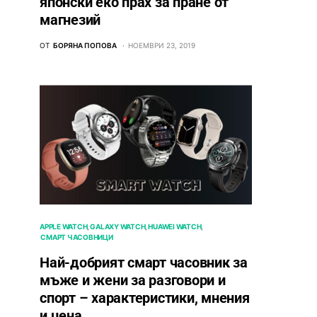
японски еко прах за пране от
магнезий
ОТ
БОРЯНА ПОПОВА
НОЕМВРИ 23, 2019
APPLE WATCH
GALAXY WATCH
HUAWEI WATCH
СМАРТ ЧАСОВНИЦИ
Най-добрият смарт часовник за
мъже и жени за разговори и
спорт – характеристики, мнения
и цена