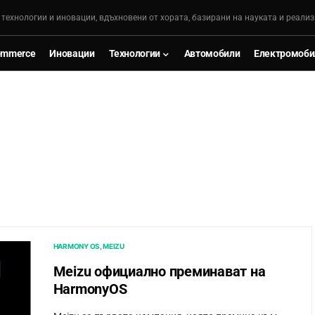
, технологии и иновации, вдъхновени от хората, базирани на науката и реализ
ommerce
Иновации
Технологии
Автомобили
Електромоби
HARMONY OS
MEIZU
Meizu официално преминават на
HarmonyOS