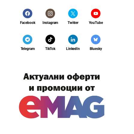
Facebook
Instagram
Twitter
YouTube
Telegram
TikTok
LinkedIn
Bluesky