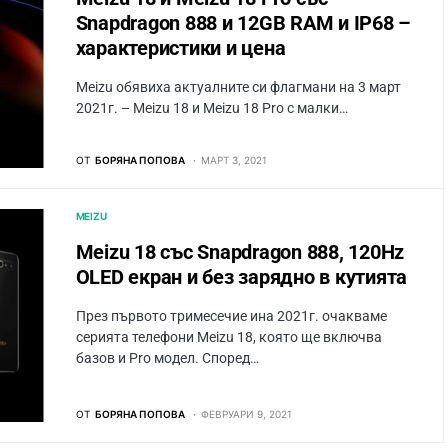
Snapdragon 888 и 12GB RAM и IP68 –
характеристики и цена
Meizu обявиха актуалните си флагмани на 3 март
2021г. – Meizu 18 и Meizu 18 Pro с малки…
ОТ
БОРЯНА ПОПОВА
МАРТ 3, 2021
MEIZU
Meizu 18 със Snapdragon 888, 120Hz
OLED екран и без зарядно в кутията
През първото тримесечие ина 2021г. очакваме
серията телефони Meizu 18, която ще включва
базов и Pro модел. Според…
ОТ
БОРЯНА ПОПОВА
ФЕВРУАРИ 9, 2021