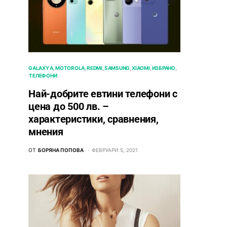
GALAXY A
MOTOROLA
REDMI
SAMSUNG
XIAOMI
ИЗБРАНО
ТЕЛЕФОНИ
Най-добрите евтини телефони с
ценa до 500 лв. –
характeристики, сравнения,
мнения
ОТ
БОРЯНА ПОПОВА
ФЕВРУАРИ 5, 2021