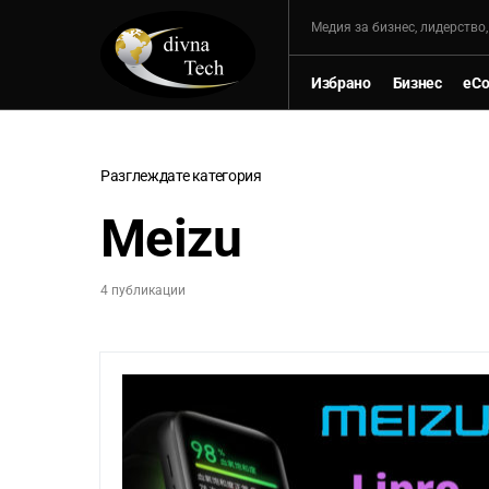
Mедия за бизнес, лидерство
Избрано
Бизнес
eC
Разглеждате категория
Meizu
4 публикации