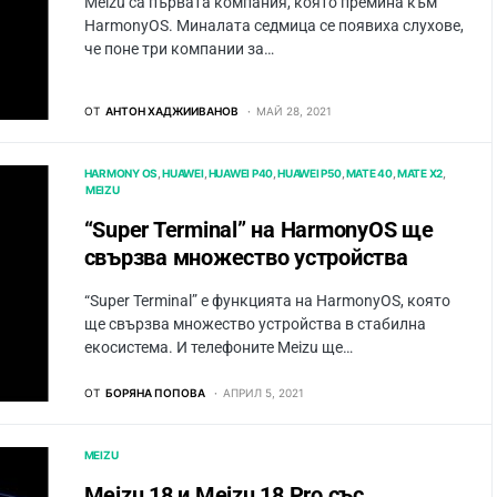
Meizu са първата компания, която премина към
HarmonyOS. Миналата седмица се появиха слухове,
че поне три компании за…
ОТ
АНТОН ХАДЖИИВАНОВ
МАЙ 28, 2021
HARMONY OS
HUAWEI
HUAWEI P40
HUAWEI P50
MATE 40
MATE X2
MEIZU
“Super Terminal” на HarmonyOS ще
свързва множество устройства
“Super Terminal” е функцията на HarmonyOS, която
ще свързва множество устройства в стабилна
екосистема. И телефоните Meizu ще…
ОТ
БОРЯНА ПОПОВА
АПРИЛ 5, 2021
MEIZU
Meizu 18 и Meizu 18 Pro със