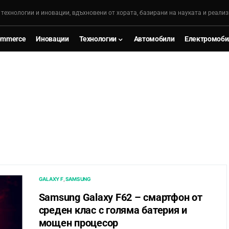
, технологии и иновации, вдъхновени от хората, базирани на науката и реализ
ommerce
Иновации
Технологии
Автомобили
Електромоби
GALAXY F
SAMSUNG
Samsung Galaxy F62 – смартфон от
среден клас с голяма батерия и
мощен процесор