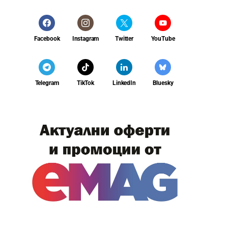
Facebook
Instagram
Twitter
YouTube
Telegram
TikTok
LinkedIn
Bluesky