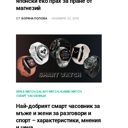
японски еко прах за пране от
магнезий
ОТ
БОРЯНА ПОПОВА
НОЕМВРИ 23, 2019
APPLE WATCH
GALAXY WATCH
HUAWEI WATCH
СМАРТ ЧАСОВНИЦИ
Най-добрият смарт часовник за
мъже и жени за разговори и
спорт – характеристики, мнения
и цена