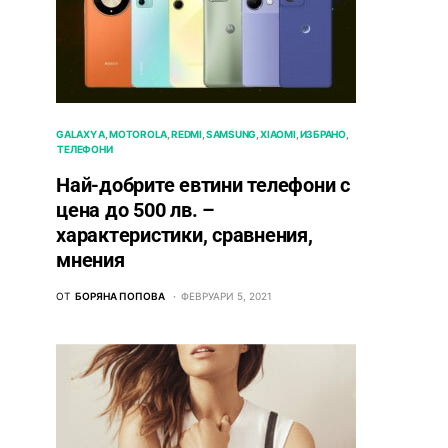
GALAXY A
MOTOROLA
REDMI
SAMSUNG
XIAOMI
ИЗБРАНО
ТЕЛЕФОНИ
Най-добрите евтини телефони с
ценa до 500 лв. –
характeристики, сравнения,
мнения
ОТ
БОРЯНА ПОПОВА
ФЕВРУАРИ 5, 2021