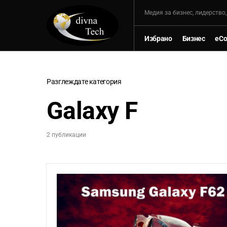
Mедия за бизнес, лидерство
Избрано
Бизнес
eC
Разглеждате категория
Galaxy F
2 публикации