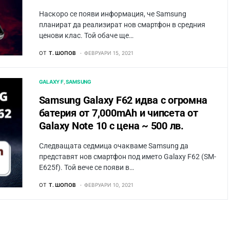
Наскоро се появи информация, че Samsung
планират да реализират нов смартфон в средния
ценови клас. Той обаче ще…
ОТ
Т. ШОПОВ
ФЕВРУАРИ 15, 2021
GALAXY F
SAMSUNG
Samsung Galaxy F62 идва с огромна
батерия от 7,000mAh и чипсета от
Galaxy Note 10 с цена ~ 500 лв.
Следващата седмица очакваме Samsung да
представят нов смартфон под името Galaxy F62 (SM-
E625f). Той вече се появи в…
ОТ
Т. ШОПОВ
ФЕВРУАРИ 10, 2021