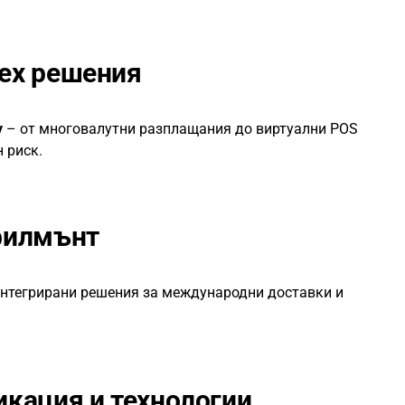
ех решения
y
– от многовалутни разплащания до виртуални POS
 риск.
филмънт
нтегрирани решения за международни доставки и
икация и технологии