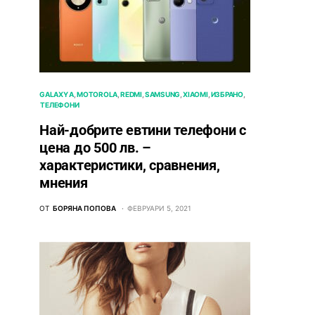
GALAXY A
MOTOROLA
REDMI
SAMSUNG
XIAOMI
ИЗБРАНО
ТЕЛЕФОНИ
Най-добрите евтини телефони с
ценa до 500 лв. –
характeристики, сравнения,
мнения
ОТ
БОРЯНА ПОПОВА
ФЕВРУАРИ 5, 2021