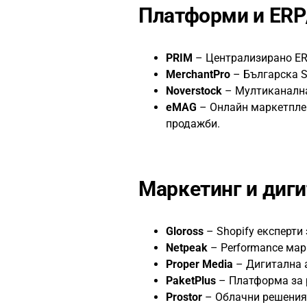
Платформи и ER
PRIM
– Централизирано ER
MerchantPro
– Българска S
Noverstock
– Мултиканална
eMAG
– Онлайн маркетплей
продажби.
Маркетинг и диги
Gloross
– Shopify експерти
Netpeak
– Performance мар
Proper Media
– Дигитална а
PaketPlus
– Платформа за 
Prostor
– Облачни решения