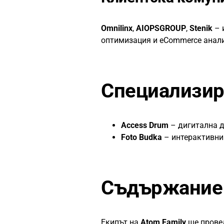
Omnilinx
,
AIOPSGROUP
,
Stenik
– 
оптимизация и eCommerce анали
Специализир
Access Drum
– дигитална д
Foto Budka
– интерактивни 
Съдържание 
Екипът на
Atom Family
ще прове