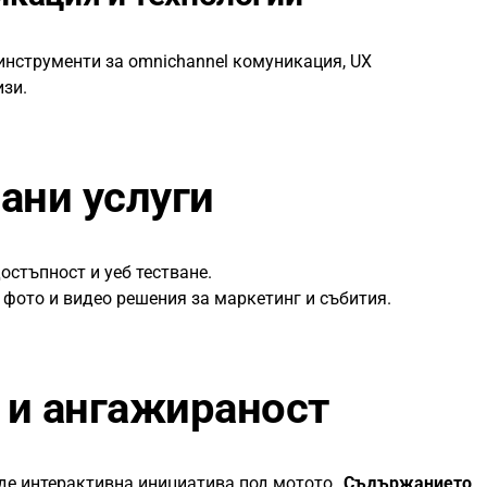
инструменти за omnichannel комуникация, UX
зи.
ани услуги
остъпност и уеб тестване.
фото и видео решения за маркетинг и събития.
и ангажираност
де интерактивна инициатива под мотото
„Съдържанието