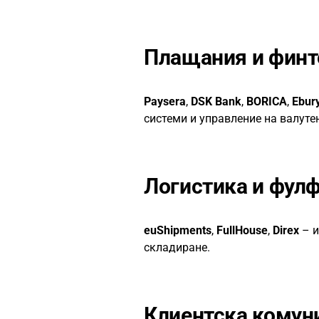
Плащания и финт
Paysera
,
DSK Bank
,
BORICA
,
Ebur
системи и управление на валутен
Логистика и фул
euShipments
,
FullHouse
,
Direx
– и
складиране.
Клиентска комун