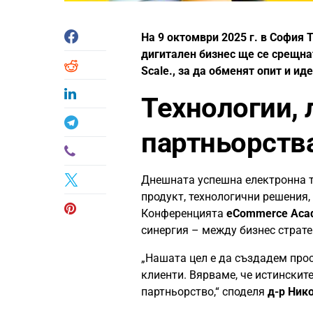
На 9 октомври 2025 г. в София 
дигитален бизнес ще се срещна
Scale., за да обменят опит и ид
Технологии, 
партньорств
Днешната успешна електронна т
продукт, технологични решения,
Конференцията
eCommerce Acad
синергия – между бизнес страте
„Нашата цел е да създадем про
клиенти. Вярваме, че истинскит
партньорство,“ споделя
д-р Ник