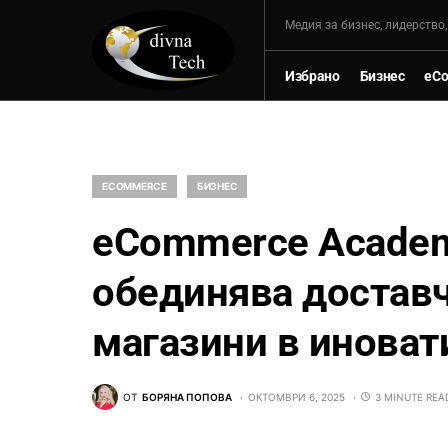
Mедия за бизнес, лидерство
Избрано
Бизнес
eC
ECOMMERCE
БИЗНЕС
eCommerce Academ
обединява доставч
магазини в иноват
ОТ
БОРЯНА ПОПОВА
ОКТОМВРИ 6, 2025
3 MINUTE REA