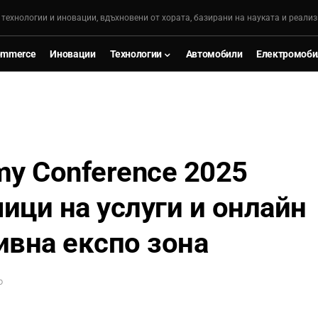
, технологии и иновации, вдъхновени от хората, базирани на науката и реализ
ommerce
Иновации
Технологии
Автомобили
Електромоби
y Conference 2025
ици на услуги и онлайн
ивна експо зона
D