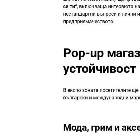
си ти“
, включваща интервюта на
нестандартни въпроси и лични 
предприемачеството.
Pop-up магаз
устойчивост
В експо зоната посетителите ще 
български и международни марк
Мода, грим и акс