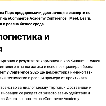
Тех Парк предприемачи, доставчици и експерти по
т на eCommerce Academy Conference | Meet. Learn.
еи в реална бизнес среда.
логистика и
а
ърговия е резултат от хармонична комбинация – силен
 интелигентна логистика и ясно позициониран бранд.
emy Conference 2025
ще демонстрира именно тази
гия, технологии и реални примери от практиката.
странство за диалог между търговци, доставчици и
е иновации се раждат от живото взаимодействие и
ола Илчев
, основател на eCommerce Academy.