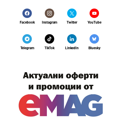
Facebook
Instagram
Twitter
YouTube
Telegram
TikTok
LinkedIn
Bluesky