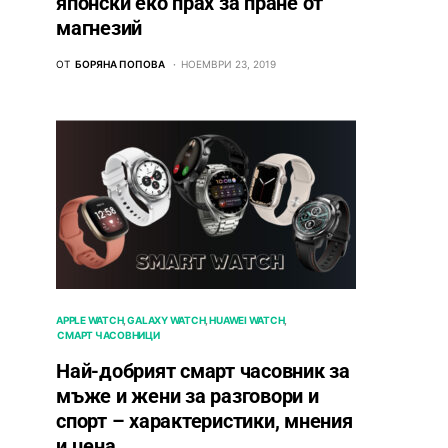
японски еко прах за пране от
магнезий
ОТ
БОРЯНА ПОПОВА
НОЕМВРИ 23, 2019
APPLE WATCH
GALAXY WATCH
HUAWEI WATCH
СМАРТ ЧАСОВНИЦИ
Най-добрият смарт часовник за
мъже и жени за разговори и
спорт – характеристики, мнения
и цена