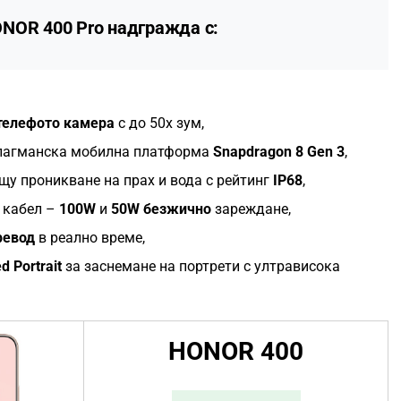
NOR 400 Pro
надгражда с:
телефото камера
с до 50x зум,
флагманска мобилна платформа
Snapdragon 8 Gen 3
,
щу проникване на прах и вода с рейтинг
IP68
,
 кабел –
100W
и
50W безжично
зареждане,
ревод
в реално време,
d Portrait
за заснемане на портрети с ултрависока
HONOR 400
.