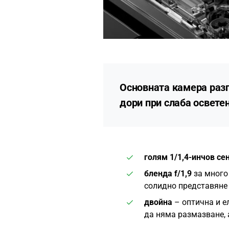
Основната камера
разп
дори при слаба осветен
голям 1/1,4-инчов се
бленда f/1,9
за много 
солидно представяне
двойна
– оптична и 
да няма размазване, 