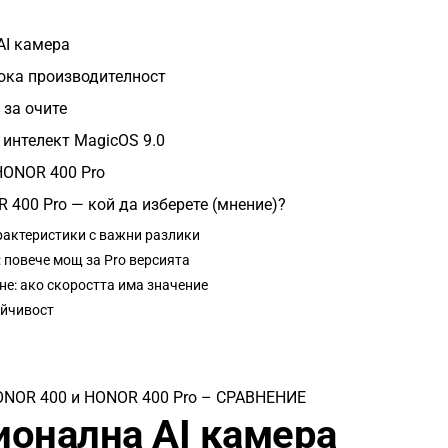
AI камера
ока производителност
 за очите
 интелект MagicOS 9.0
HONOR 400 Pro
400 Pro — кой да изберете (мнение)?
рактеристики с важни разлики
 повече мощ за Pro версията
не: ако скоростта има значение
ойчивост
ONOR 400 и HONOR 400 Pro – СРАВНЕНИЕ
онална AI камера