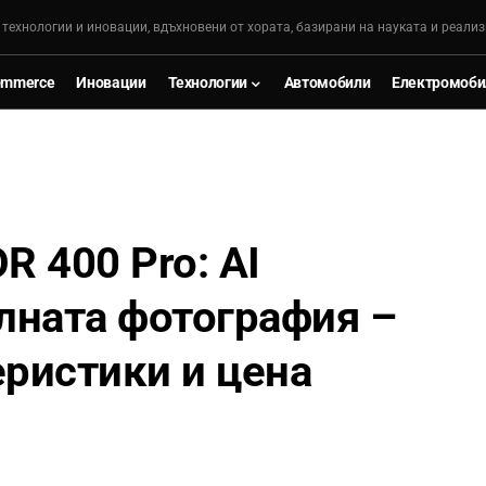
, технологии и иновации, вдъхновени от хората, базирани на науката и реализ
ommerce
Иновации
Технологии
Автомобили
Електромоби
 400 Pro: AI
лната фотография –
еристики и цена