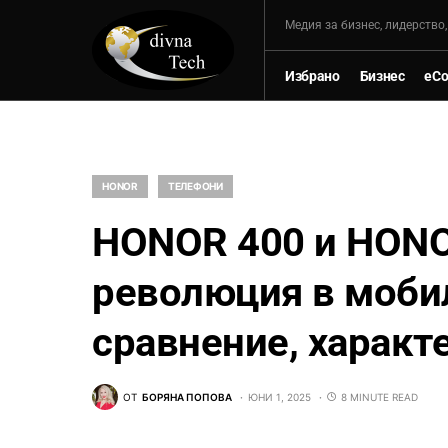
Mедия за бизнес, лидерство
Избрано
Бизнес
eC
HONOR
ТЕЛЕФОНИ
HONOR 400 и HONOR
революция в моби
сравнение, характ
ОТ
БОРЯНА ПОПОВА
ЮНИ 1, 2025
8 MINUTE READ