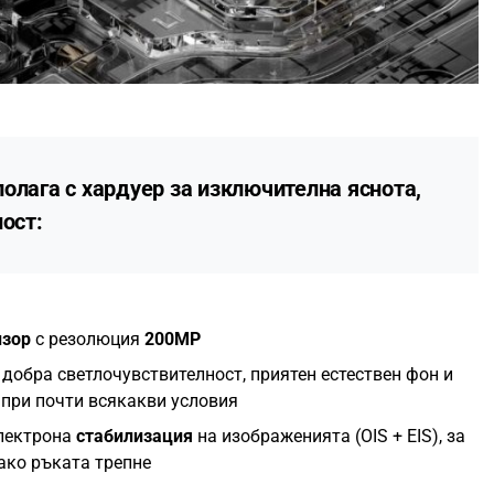
олага с хардуер за изключителна яснота,
ост:
нзор
с резолюция
200MP
добра светлочувствителност, приятен естествен фон и
 при почти всякакви условия
електрона
стабилизация
на изображенията (OIS + EIS), за
ако ръката трепне