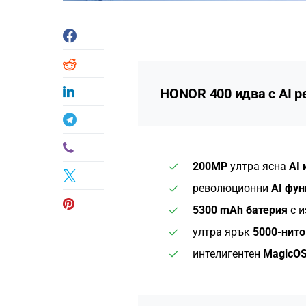
HONOR 400
идва с AI 
200MP
ултра ясна
AI
революционни
AI фу
5300 mAh батерия
с 
ултра ярък
5000-нито
интелигентен
MagicOS