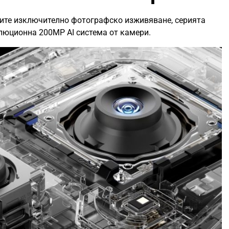
лите изключително фотографско изживяване, серията
люционна 200MP AI система от камери.