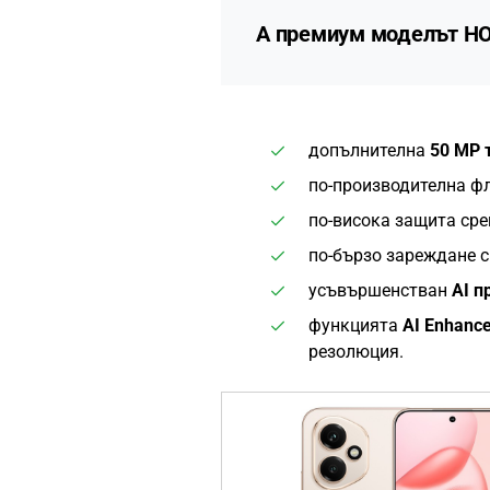
А премиум моделът
HO
допълнителна
50 MP 
по-производителна 
по-висока защита сре
по-бързо зареждане с
усъвършенстван
AI п
функцията
AI Enhance
резолюция.