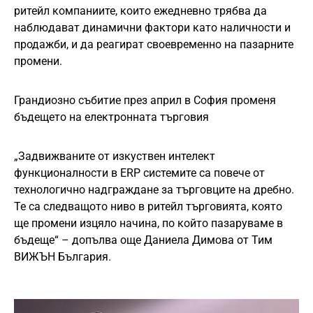
ритейл компаниите, които ежедневно трябва да
наблюдават динамични фактори като наличности и
продажби, и да реагират своевременно на пазарните
промени.
Грандиозно събитие през април в София променя
бъдещето на електронната търговия
„Задвижваните от изкуствен интелект
функционалности в ERP системите са повече от
технологично надграждане за търговците на дребно.
Те са следващото ниво в ритейл търговията, която
ще промени изцяло начина, по който пазаруваме в
бъдеще“ – допълва още Даниела Димова от Тим
ВИЖЪН България.