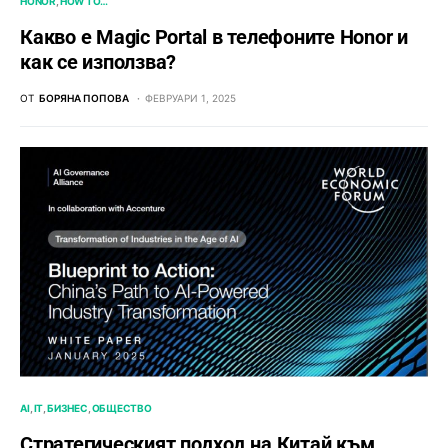
HONOR
HOW TO…
Какво е Magic Portal в телефоните Honor и
как се използва?
ОТ
БОРЯНА ПОПОВА
ФЕВРУАРИ 1, 2025
AI
IT
БИЗНЕС
ОБЩЕСТВО
Стратегическият подход на Китай към