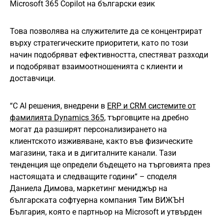
Microsoft 365 Copilot на български език
Това позволява на служителите да се концентрират
върху стратегическите приоритети, като по този
начин подобряват ефективността, спестяват разходи
и подобряват взаимоотношенията с клиенти и
доставчици.
“С AI решения, внедрени в
ERP и CRM системите от
фамилията Dynamics 365
, търговците на дребно
могат да разширят персонализирането на
клиентското изживяване, както във физическите
магазини, така и в дигиталните канали. Тази
тенденция ще определи бъдещето на търговията през
настоящата и следващите години“ – споделя
Даниела Димова, маркетинг мениджър на
българската софтуерна компания Тим ВИЖЪН
България, която е партньор на Microsoft и утвърден