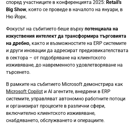
според участниците в конференцията 2025:
Retail’s
Big Show
, която се проведе в началото на януари, в
Ню Йорк.
Фокусът на събитието беше върху
потенциала на
изкуствения интелект да трансформира търговията
на дребно,
както и възможностите на ERP системите
и други иновации да адресират предизвикателствата
в сектора – от подобряване на клиентското
изживяване, до навременното удовлетворяване на
търсенето.
В рамките на събитието Microsoft демонстрира как
Microsoft Copilot
и AI агентите, внедрени в ERP
системите, управляват автономно работните потоци
и организират процесите в различни сфери,
включително клиентското изживяване,
снабдяването, обслужването и операциите.